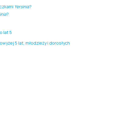
eczkami
Yersinia
?
inia
?
o lat 5
owyżej 5 lat, młodzieży i dorosłych