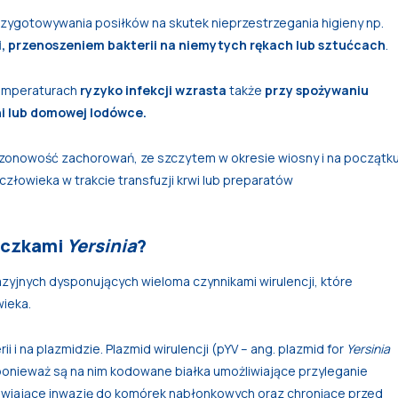
zygotowywania posiłków na skutek nieprzestrzegania higieny np.
, przenoszeniem bakterii na niemytych rękach lub sztućcach
.
temperaturach
ryzyko infekcji wzrasta
także
przy spożywaniu
i lub domowej lodówce.
zonowość zachorowań, ze szczytem w okresie wiosny i na początk
złowieka w trakcie transfuzji krwi lub preparatów
eczkami
Yersinia
?
yjnych dysponujących wieloma czynnikami wirulencji, które
wieka.
 i na plazmidzie. Plazmid wirulencji (pYV – ang. plazmid for
Yersinia
 ponieważ są na nim kodowane białka umożliwiające przyleganie
wiające inwazję do komórek nabłonkowych oraz chroniące przed