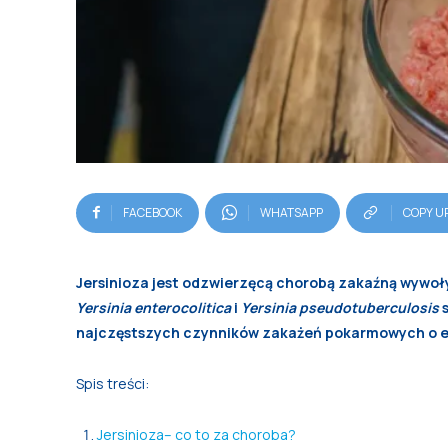
FACEBOOK
WHATSAPP
COPY U
Jersinioza jest odzwierzęcą chorobą zakaźną wywoł
Yersinia enterocolitica
i
Yersinia pseudotuberculosis
s
najczęstszych czynników zakażeń pokarmowych o et
Spis treści:
Jersinioza– co to za choroba?