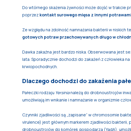
Do wtórnego skażenia żywności może dojść w trakcie pr
poprzez
kontakt surowego mięsa z innymi potrawami
Ze względu na zdolność namnażania bakterii w niskich 
gotowych potraw przechowywanych długo
w chłodn
Dawka zakaźna jest bardzo niska. Obserwowana jest se
lata. Sporadycznie dochodzi do zakażeń z człowieka na c
krwiopochodnych.
Dlaczego dochodzi do zakażenia pał
Pałeczki rodzaju
Yersinia
należą do drobnoustrojów inwaz
umożliwiają im wnikanie i namnażanie w organizmie czło
Czynniki zjadliwości są „zapisane” w chromosomie bakterii
virulence) jest głównym markerem zjadliwości bakterii,
drobnoustrojów do komórek gospodarza (YadA), umożli