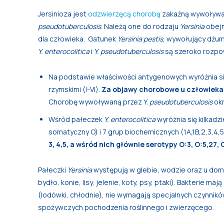
Jersinioza jest
odzwierzęcą chorobą
zakaźną wywoływan
pseudotuberculosis
. Należą one do rodzaju
Yersinia
obejm
dla człowieka. Gatunek
Yersinia pestis,
wywołujący dżumę,
Y.
enterocolitica
i
Y.
pseudotuberculosis
są szeroko rozpo
Na podstawie właściwości antygenowych wyróżnia si
rzymskimi (I-VI).
Za objawy chorobowe u człowieka o
Chorobę wywoływaną przez Y.
pseudotuberculosis
okr
Wśród pałeczek
Y.
enterocolitica
wyróżnia się kilkadz
somatyczny O) i 7 grup biochemicznych (1A,1B,2,3,4,5
3, 4,5, a wśród nich głównie serotypy O:3, O:5,27, O
Pałeczki
Yersinia
występują w glebie, wodzie oraz u domow
bydło, konie, lisy, jelenie, koty, psy, ptaki). Bakterie 
(lodówki, chłodnie), nie wymagają specjalnych czynni
spożywczych pochodzenia roślinnego i zwierzęcego.