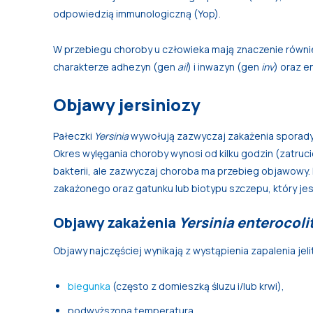
odpowiedzią immunologiczną (Yop).
W przebiegu choroby u człowieka mają znaczenie równi
charakterze adhezyn (gen
ail
) i inwazyn (gen
inv
) oraz e
Objawy jersiniozy
Pałeczki
Yersinia
wywołują zazwyczaj zakażenia sporady
Okres wylęgania choroby wynosi od kilku godzin (zatru
bakterii, ale zazwyczaj choroba ma przebieg objawowy. 
zakażonego oraz gatunku lub biotypu szczepu, który jest
Objawy zakażenia
Yersinia enterocoli
Objawy najczęściej wynikają z wystąpienia zapalenia jelit
biegunka
(często z domieszką śluzu i/lub krwi),
podwyższona temperatura,