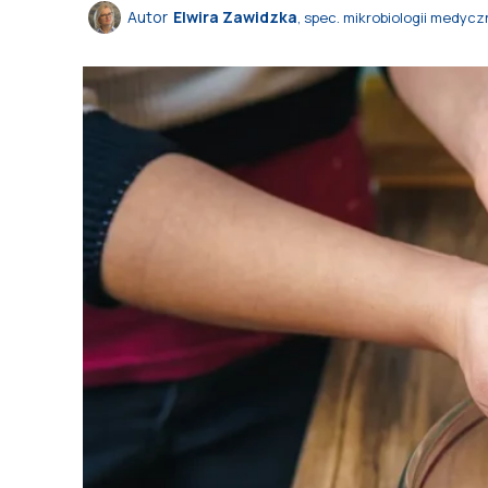
Autor
Elwira Zawidzka
, spec. mikrobiologii medycz