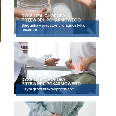
DYSBIOZA, CHOROBY
PRZEWODU POKARMOWEGO
Biegunka – przyczyny, diagnostyka,
leczenie
DYSBIOZA, CHOROBY
PRZEWODU POKARMOWEGO
Czym grozi brak wypróżnień?