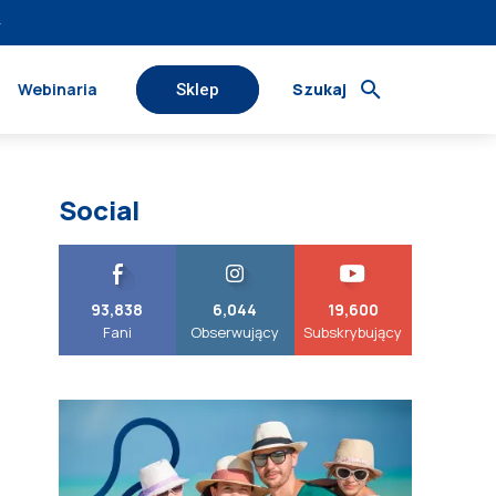
›
Webinaria
Szukaj
Sklep
Social
93,838
6,044
19,600
Fani
Obserwujący
Subskrybujący