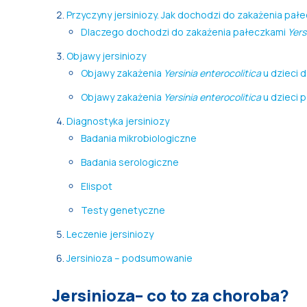
Przyczyny jersiniozy. Jak dochodzi do zakażenia pał
Dlaczego dochodzi do zakażenia pałeczkami
Yers
Objawy jersiniozy
Objawy zakażenia
Yersinia enterocolitica
u dzieci d
Objawy zakażenia
Yersinia enterocolitica
u dzieci p
Diagnostyka jersiniozy
Badania mikrobiologiczne
Badania serologiczne
Elispot
Testy genetyczne
Leczenie jersiniozy
Jersinioza – podsumowanie
Jersinioza– co to za choroba?