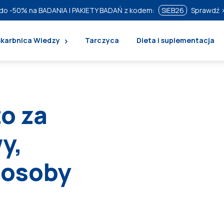
do
-50%
na BADANIA I PAKIETY BADAŃ z kodem:
SIEB26
Sprawdź 
Skarbnica Wiedzy
Tarczyca
Dieta i suplementacja
to za
y,
posoby