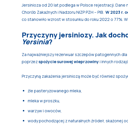
Jersinioza od 20 lat podlega w Polsce rejestracji. Dan
Chorób Zakaźnych i Nadzoru NIZP PZH – PIB.
W 2023 r. 
co stanowiło wzrost w stosunku do roku 2022 o 77%. 
Przyczyny jersiniozy. Jak doch
Yersinia
?
Za najważniejszy rezerwuar szczepów patogennych dla 
poprzez
spożycie surowej wieprzowiny
i innych rodza
Przyczyną zakażenia jersiniozą może być również spoży
źle pasteryzowanego mleka,
mleka w proszku,
warzyw i owoców,
wody pochodzącej z naturalnych źródeł, skażonej o