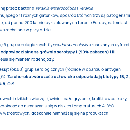
ą przez bakterie
Yersinia enterocolitica
i
Yersinia
ującego 11 różnych gatunków, spośród których trzy są patogenami
 od ponad 200 lat nie był izolowany na terenie Europy, natomiast
wszechnione w przyrodzie.
ę 6 grup serologicznych
Y.
pseudotuberculosis
oznaczanych cyframi
dpowiedzialne są głównie serotypy I (90% zakażeń) i III.
eśla się mianem rodencjozy.
iesiąt (ok.60) grup serologicznych (różnice w oparciu o antygen
,6).
Za chorobotwórczość człowieka odpowiadają biotypy 1B, 2,
:8, O:9.
ych i dzikich zwierząt (świnie, małe gryzonie, króliki, owce, kozy,
mają zdolność do namnażania się w niskich temperaturach 4-8°C
ków wzrostowych, doskonale namnażają się na produktach