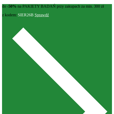
do
-50%
na PAKIETY BADAŃ przy zakupach za min. 300 zł
z kodem:
SIER26B
Sprawdź