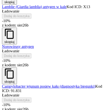
skopiuj
Lamblie (Giardia lamblia) antygen w kale
Kod ICD: X13
Ładowanie
Dodaj do koszyka
-10%
z kodem:
sier26b
skopiuj
Norowirusy antygen
Ładowanie
Dodaj do koszyka
-10%
z kodem:
sier26b
skopiuj
Campylobacter jejunum posiew kału (diagnostyka biegunki)
Kod
ICD: 91.831
Ładowanie
Dodaj do koszyka
-10%
z kodem:
sier26b