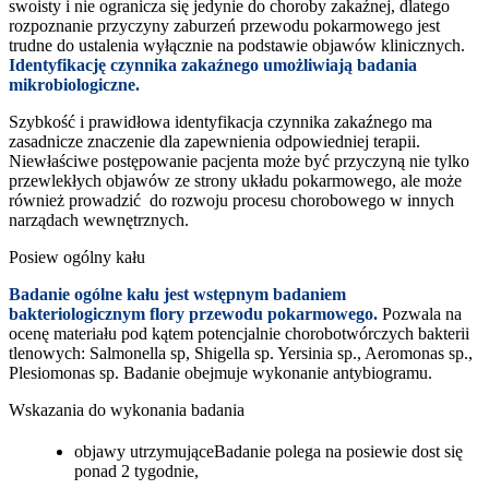
swoisty i nie ogranicza się jedynie do choroby zakaźnej, dlatego
rozpoznanie przyczyny zaburzeń przewodu pokarmowego jest
trudne do ustalenia wyłącznie na podstawie objawów klinicznych.
Identyfikację czynnika zakaźnego umożliwiają badania
mikrobiologiczne.
Szybkość i prawidłowa identyfikacja czynnika zakaźnego ma
zasadnicze znaczenie dla zapewnienia odpowiedniej terapii.
Niewłaściwe postępowanie pacjenta może być przyczyną nie tylko
przewlekłych objawów ze strony układu pokarmowego, ale może
również prowadzić do rozwoju procesu chorobowego w innych
narządach wewnętrznych.
Posiew ogólny kału
Badanie ogólne kału jest wstępnym badaniem
bakteriologicznym flory przewodu pokarmowego.
Pozwala na
ocenę materiału pod kątem potencjalnie chorobotwórczych bakterii
tlenowych: Salmonella sp, Shigella sp. Yersinia sp., Aeromonas sp.,
Plesiomonas sp. Badanie obejmuje wykonanie antybiogramu.
Wskazania do wykonania badania
objawy utrzymująceBadanie polega na posiewie dost się
ponad 2 tygodnie,