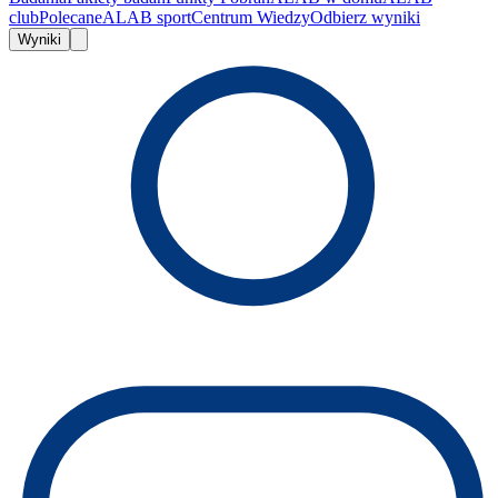
club
Polecane
ALAB sport
Centrum Wiedzy
Odbierz wyniki
Wyniki