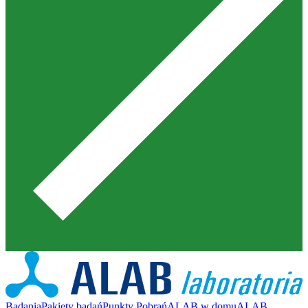
Badania
Pakiety badań
Punkty Pobrań
ALAB w domu
ALAB