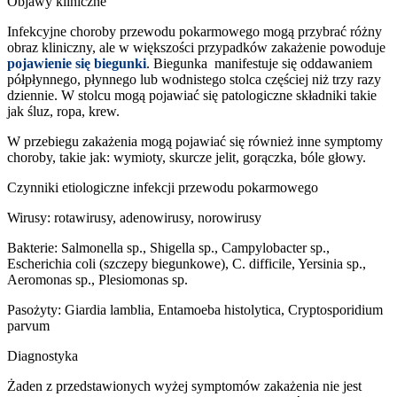
Objawy kliniczne
Infekcyjne choroby przewodu pokarmowego mogą przybrać różny
obraz kliniczny, ale w większości przypadków zakażenie powoduje
pojawienie się biegunki
. Biegunka manifestuje się oddawaniem
półpłynnego, płynnego lub wodnistego stolca częściej niż trzy razy
dziennie. W stolcu mogą pojawiać się patologiczne składniki takie
jak śluz, ropa, krew.
W przebiegu zakażenia mogą pojawiać się również inne symptomy
choroby, takie jak: wymioty, skurcze jelit, gorączka, bóle głowy.
Czynniki etiologiczne infekcji przewodu pokarmowego
Wirusy: rotawirusy, adenowirusy, norowirusy
Bakterie: Salmonella sp., Shigella sp., Campylobacter sp.,
Escherichia coli (szczepy biegunkowe), C. difficile, Yersinia sp.,
Aeromonas sp., Plesiomonas sp.
Pasożyty: Giardia lamblia, Entamoeba histolytica, Cryptosporidium
parvum
Diagnostyka
Żaden z przedstawionych wyżej symptomów zakażenia nie jest