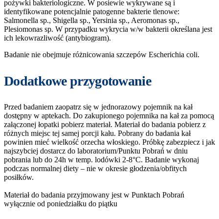
pożywki bakteriologiczne. W posiewie wykrywane są i
identyfikowane potencjalnie patogenne bakterie tlenowe:
Salmonella sp., Shigella sp., Yersinia sp., Aeromonas sp.,
Plesiomonas sp. W przypadku wykrycia w/w bakterii określana jest
ich lekowrazliwość (antybiogram).
Badanie nie obejmuje różnicowania szczepów Escherichia coli.
Dodatkowe przygotowanie
Przed badaniem zaopatrz się w jednorazowy pojemnik na kał
dostępny w aptekach. Do zakupionego pojemnika na kał za pomocą
załączonej łopatki pobierz materiał. Materiał do badania pobierz z
różnych miejsc tej samej porcji kału. Pobrany do badania kał
powinien mieć wielkość orzecha włoskiego. Próbkę zabezpiecz i jak
najszybciej dostarcz do laboratorium/Punktu Pobrań w dniu
pobrania lub do 24h w temp. lodówki 2-8°C. Badanie wykonaj
podczas normalnej diety – nie w okresie głodzenia/obfitych
posiłków.
Materiał do badania przyjmowany jest w Punktach Pobrań
wyłącznie od poniedziałku do piątku