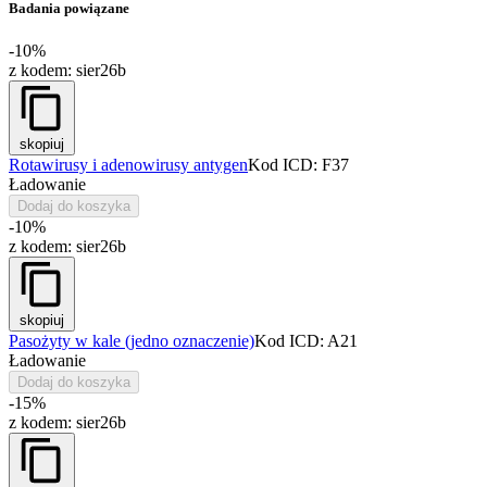
Badania powiązane
-10%
z kodem:
sier26b
skopiuj
Rotawirusy i adenowirusy antygen
Kod ICD: F37
Ładowanie
Dodaj do koszyka
-10%
z kodem:
sier26b
skopiuj
Pasożyty w kale (jedno oznaczenie)
Kod ICD: A21
Ładowanie
Dodaj do koszyka
-15%
z kodem:
sier26b