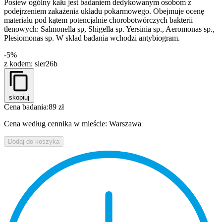
Posiew ogólny kału jest badaniem dedykowanym osobom z
podejrzeniem zakażenia układu pokarmowego. Obejmuje ocenę
materiału pod kątem potencjalnie chorobotwórczych bakterii
tlenowych: Salmonella sp, Shigella sp. Yersinia sp., Aeromonas sp.,
Plesiomonas sp. W skład badania wchodzi antybiogram.
-5%
z kodem:
sier26b
skopiuj
Cena badania:
89 zł
Cena według cennika w mieście: Warszawa
Dodaj do koszyka