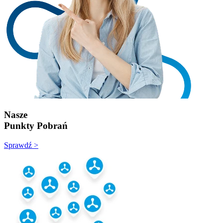
Nasze
Punkty Pobrań
Sprawdź >