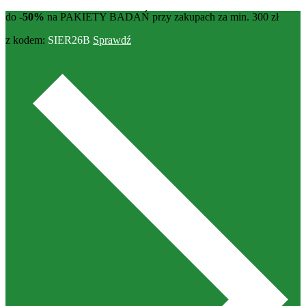
do
-50%
na PAKIETY BADAŃ przy zakupach za min. 300 zł
z kodem:
SIER26B
Sprawdź