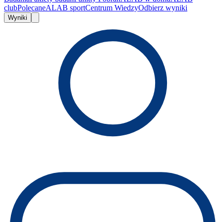
club
Polecane
ALAB sport
Centrum Wiedzy
Odbierz wyniki
Wyniki