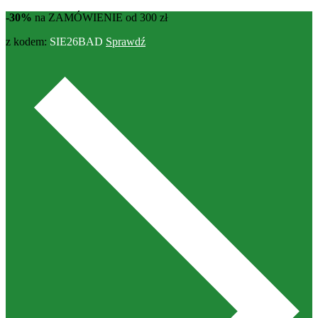
-30%
na ZAMÓWIENIE od 300 zł
z kodem:
SIE26BAD
Sprawdź