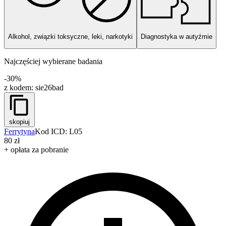
Alkohol, związki toksyczne, leki, narkotyki
Diagnostyka w autyźmie
Najczęściej wybierane badania
-30%
z kodem:
sie26bad
skopiuj
Ferrytyna
Kod ICD: L05
80 zł
+ opłata za pobranie