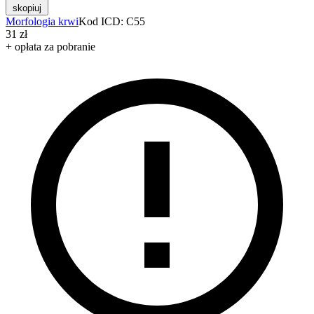
skopiuj
Morfologia krwi
Kod ICD: C55
31 zł
+ opłata za pobranie