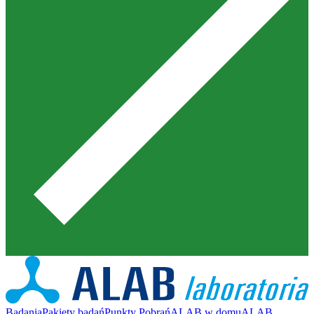
Badania
Pakiety badań
Punkty Pobrań
ALAB w domu
ALAB