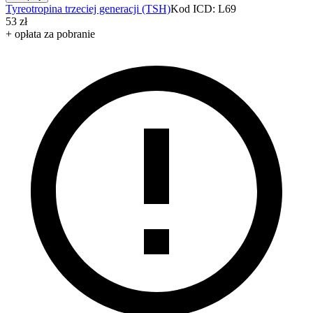
Tyreotropina trzeciej generacji (TSH)
Kod ICD: L69
53 zł
+ opłata za pobranie