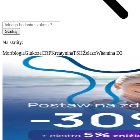
Szukaj
Na skróty:
Morfologia
Glukoza
CRP
Kreatynina
TSH
Żelazo
Witamina D3