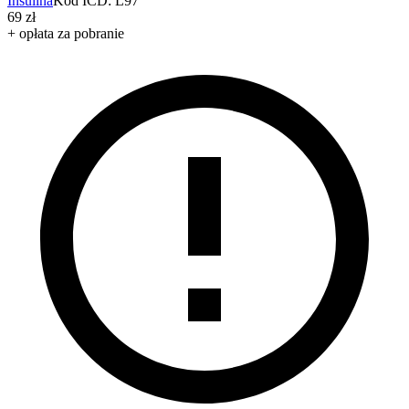
Insulina
Kod ICD: L97
69 zł
+ opłata za pobranie