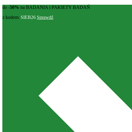
do
-50%
na BADANIA i PAKIETY BADAŃ
z kodem:
SIEB26
Sprawdź