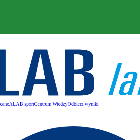
ecane
ALAB sport
Centrum Wiedzy
Odbierz wyniki