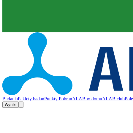
Badania
Pakiety badań
Punkty Pobrań
ALAB w domu
ALAB club
Pol
Wyniki