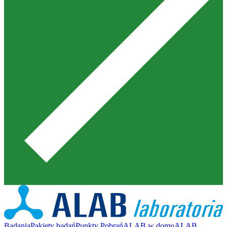
Badania
Pakiety badań
Punkty Pobrań
ALAB w domu
ALAB