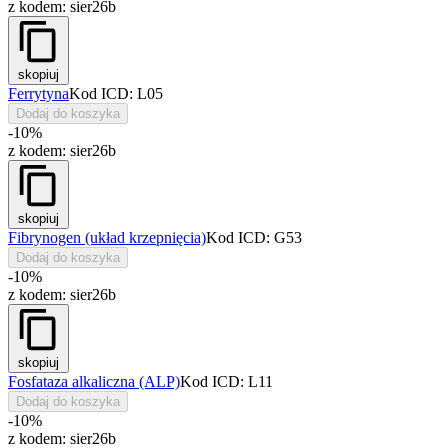
z kodem:
sier26b
skopiuj
Ferrytyna
Kod ICD: L05
Dodaj do koszyka
-10%
z kodem:
sier26b
skopiuj
Fibrynogen (układ krzepnięcia)
Kod ICD: G53
Dodaj do koszyka
-10%
z kodem:
sier26b
skopiuj
Fosfataza alkaliczna (ALP)
Kod ICD: L11
Dodaj do koszyka
-10%
z kodem:
sier26b