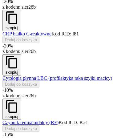
-20%
z kodem:
sier26b
skopiuj
CRP białko C-reaktywne
Kod ICD: I81
Dodaj do koszyka
-20%
z kodem:
sier26b
skopiuj
Cytologia płynna LBC (profilaktyka raka szyjki macicy)
Dodaj do koszyka
-10%
z kodem:
sier26b
skopiuj
Czynnik reumatoidalny (RF)
Kod ICD: K21
Dodaj do koszyka
-15%