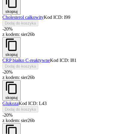
skopiuj
Cholesterol całkowity
Kod ICD: I99
Dodaj do koszyka
-20%
z kodem:
sier26b
skopiuj
CRP białko C-reaktywne
Kod ICD: I81
Dodaj do koszyka
-20%
z kodem:
sier26b
skopiuj
Glukoza
Kod ICD: L43
Dodaj do koszyka
-20%
z kodem:
sier26b