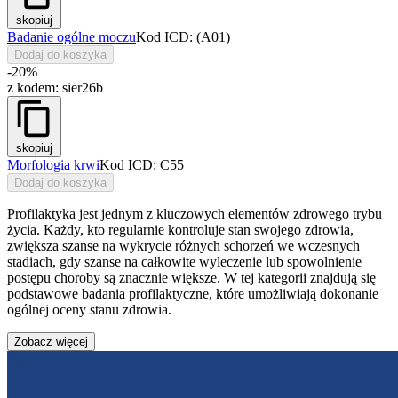
skopiuj
Badanie ogólne moczu
Kod ICD: (A01)
Dodaj do koszyka
-20%
z kodem:
sier26b
skopiuj
Morfologia krwi
Kod ICD: C55
Dodaj do koszyka
Profilaktyka jest jednym z kluczowych elementów zdrowego trybu
życia. Każdy, kto regularnie kontroluje stan swojego zdrowia,
zwiększa szanse na wykrycie różnych schorzeń we wczesnych
stadiach, gdy szanse na całkowite wyleczenie lub spowolnienie
postępu choroby są znacznie większe. W tej kategorii znajdują się
podstawowe badania profilaktyczne, które umożliwiają dokonanie
ogólnej oceny stanu zdrowia.
Zobacz więcej