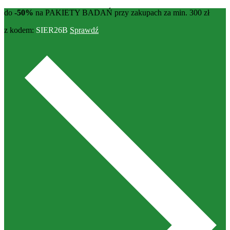
do
-50%
na PAKIETY BADAŃ przy zakupach za min. 300 zł
z kodem:
SIER26B
Sprawdź