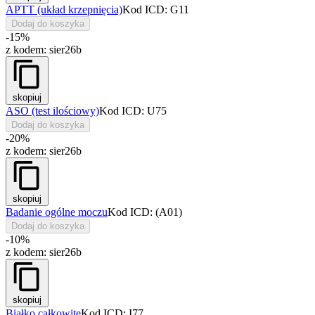
APTT (układ krzepnięcia)
Kod ICD: G11
Dodaj do koszyka
-15%
z kodem:
sier26b
skopiuj
ASO (test ilościowy)
Kod ICD: U75
Dodaj do koszyka
-20%
z kodem:
sier26b
skopiuj
Badanie ogólne moczu
Kod ICD: (A01)
Dodaj do koszyka
-10%
z kodem:
sier26b
skopiuj
Białko całkowite
Kod ICD: I77