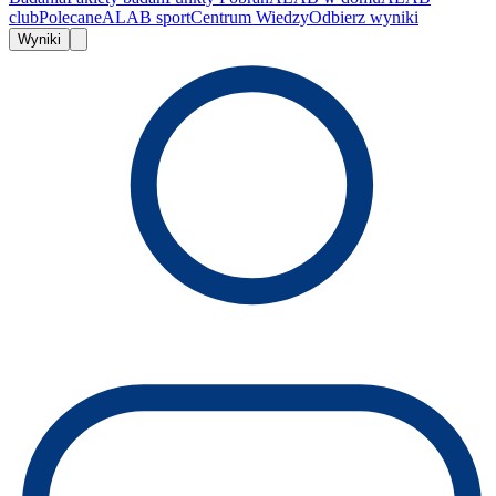
club
Polecane
ALAB sport
Centrum Wiedzy
Odbierz wyniki
Wyniki