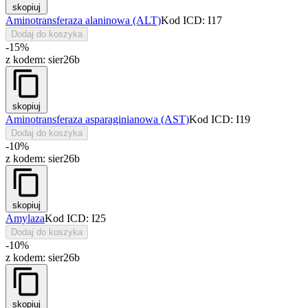
skopiuj
Aminotransferaza alaninowa (ALT)
Kod ICD: I17
Dodaj do koszyka
-15%
z kodem:
sier26b
skopiuj
Aminotransferaza asparaginianowa (AST)
Kod ICD: I19
Dodaj do koszyka
-10%
z kodem:
sier26b
skopiuj
Amylaza
Kod ICD: I25
Dodaj do koszyka
-10%
z kodem:
sier26b
skopiuj