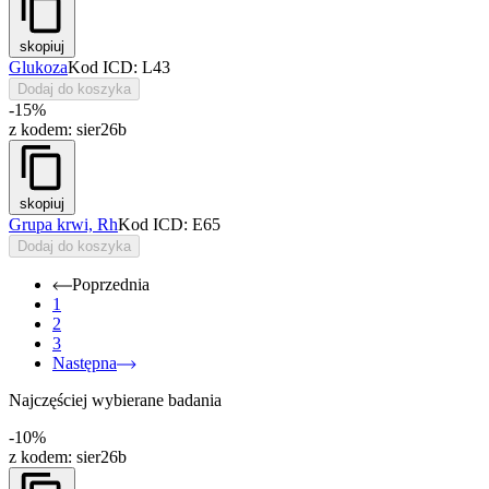
skopiuj
Glukoza
Kod ICD: L43
Dodaj do koszyka
-15%
z kodem:
sier26b
skopiuj
Grupa krwi, Rh
Kod ICD: E65
Dodaj do koszyka
Poprzednia
1
2
3
Następna
Najczęściej wybierane badania
-10%
z kodem:
sier26b