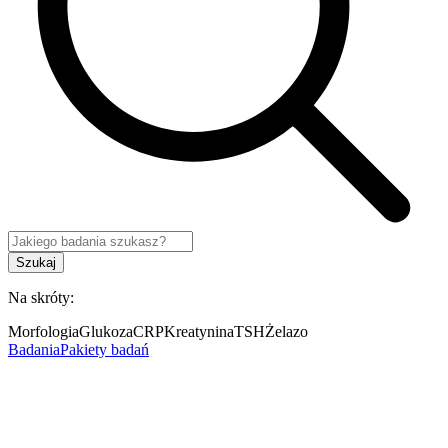
Szukaj
Na skróty:
Morfologia
Glukoza
CRP
Kreatynina
TSH
Żelazo
Badania
Pakiety badań