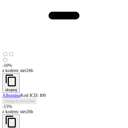
-10%
z kodem:
sier26b
skopiuj
Albumina
Kod ICD: I09
Dodaj do koszyka
-15%
z kodem:
sier26b