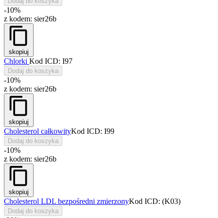
Dodaj do koszyka
-10%
z kodem:
sier26b
skopiuj
Chlorki
Kod ICD: I97
Dodaj do koszyka
-10%
z kodem:
sier26b
skopiuj
Cholesterol całkowity
Kod ICD: I99
Dodaj do koszyka
-10%
z kodem:
sier26b
skopiuj
Cholesterol LDL bezpośredni zmierzony
Kod ICD: (K03)
Dodaj do koszyka