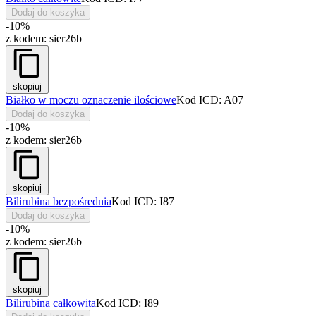
Dodaj do koszyka
-10%
z kodem:
sier26b
skopiuj
Białko w moczu oznaczenie ilościowe
Kod ICD: A07
Dodaj do koszyka
-10%
z kodem:
sier26b
skopiuj
Bilirubina bezpośrednia
Kod ICD: I87
Dodaj do koszyka
-10%
z kodem:
sier26b
skopiuj
Bilirubina całkowita
Kod ICD: I89