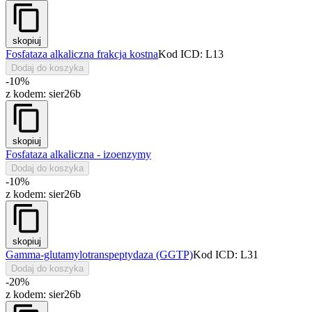
skopiuj
Fosfataza alkaliczna frakcja kostna
Kod ICD: L13
Dodaj do koszyka
-10%
z kodem:
sier26b
skopiuj
Fosfataza alkaliczna - izoenzymy
Dodaj do koszyka
-10%
z kodem:
sier26b
skopiuj
Gamma-glutamylotranspeptydaza (GGTP)
Kod ICD: L31
Dodaj do koszyka
-20%
z kodem:
sier26b