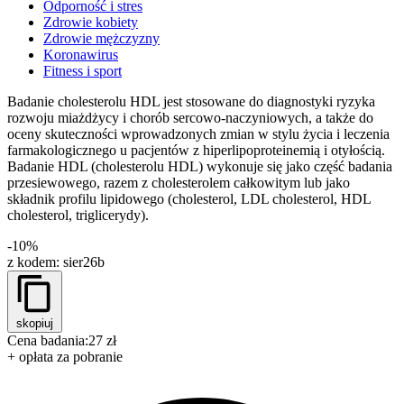
Odporność i stres
Zdrowie kobiety
Zdrowie mężczyzny
Koronawirus
Fitness i sport
Badanie cholesterolu HDL jest stosowane do diagnostyki ryzyka
rozwoju miażdżycy i chorób sercowo-naczyniowych, a także do
oceny skuteczności wprowadzonych zmian w stylu życia i leczenia
farmakologicznego u pacjentów z hiperlipoproteinemią i otyłością.
Badanie HDL (cholesterolu HDL) wykonuje się jako część badania
przesiewowego, razem z cholesterolem całkowitym lub jako
składnik profilu lipidowego (cholesterol, LDL cholesterol, HDL
cholesterol, triglicerydy).
-10%
z kodem:
sier26b
skopiuj
Cena badania:
27 zł
+ opłata za pobranie