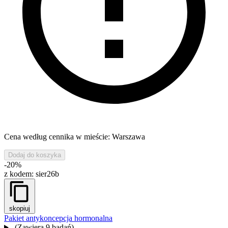
Cena według cennika w mieście: Warszawa
Dodaj do koszyka
-20%
z kodem:
sier26b
skopiuj
Pakiet antykoncepcja hormonalna
(Zawiera 9 badań)