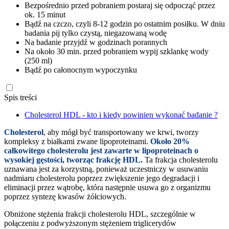
Bezpośrednio przed pobraniem postaraj się odpocząć przez
ok. 15 minut
Bądź na czczo, czyli 8-12 godzin po ostatnim posiłku. W dniu
badania pij tylko czystą, niegazowaną wodę
Na badanie przyjdź w godzinach porannych
Na około 30 min. przed pobraniem wypij szklankę wody
(250 ml)
Bądź po całonocnym wypoczynku
Spis treści
Cholesterol HDL - kto i kiedy powinien wykonać badanie ?
Cholesterol
, aby mógł być transportowany we krwi, tworzy
kompleksy z białkami zwane lipoproteinami.
Około 20%
całkowitego cholesterolu jest zawarte w lipoproteinach o
wysokiej gęstości, tworząc frakcję HDL.
Ta frakcja cholesterolu
uznawana jest za korzystną, ponieważ uczestniczy w usuwaniu
nadmiaru cholesterolu poprzez zwiększenie jego degradacji i
eliminacji przez wątrobę, która następnie usuwa go z organizmu
poprzez syntezę kwasów żółciowych.
Obniżone stężenia frakcji cholesterolu HDL, szczególnie w
połączeniu z podwyższonym stężeniem triglicerydów