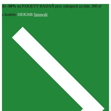
do
-50%
na PAKIETY BADAŃ przy zakupach za min. 300 zł
z kodem:
SIER26B
Sprawdź