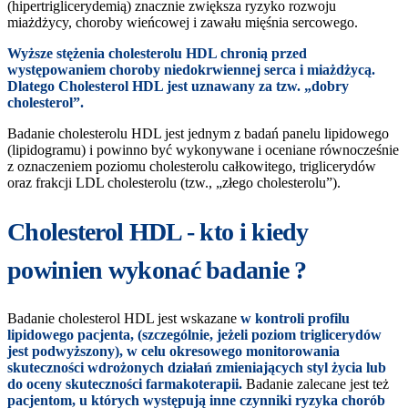
(hipertriglicerydemią) znacznie zwiększa ryzyko rozwoju
miażdżycy, choroby wieńcowej i zawału mięśnia sercowego.
Wyższe stężenia cholesterolu HDL chronią przed
występowaniem choroby niedokrwiennej serca i miażdżycą.
Dlatego Cholesterol HDL jest uznawany za tzw. „dobry
cholesterol”.
Badanie cholesterolu HDL jest jednym z badań panelu lipidowego
(lipidogramu) i powinno być wykonywane i oceniane równocześnie
z oznaczeniem poziomu cholesterolu całkowitego, triglicerydów
oraz frakcji LDL cholesterolu (tzw., „złego cholesterolu”).
Cholesterol HDL - kto i kiedy
powinien wykonać badanie ?
Badanie cholesterol HDL jest wskazane
w kontroli profilu
lipidowego pacjenta, (szczególnie, jeżeli poziom triglicerydów
jest podwyższony), w celu okresowego monitorowania
skuteczności wdrożonych działań zmieniających styl życia lub
do oceny skuteczności farmakoterapii.
Badanie zalecane jest też
pacjentom, u których występują inne czynniki ryzyka chorób