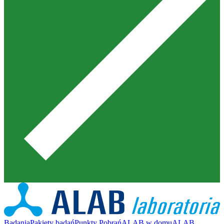
Badania
Pakiety badań
Punkty Pobrań
ALAB w domu
ALAB