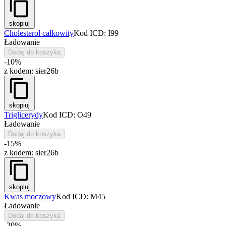
skopiuj
Cholesterol całkowity
Kod ICD: I99
Ładowanie
Dodaj do koszyka
-10%
z kodem:
sier26b
skopiuj
Triglicerydy
Kod ICD: O49
Ładowanie
Dodaj do koszyka
-15%
z kodem:
sier26b
skopiuj
Kwas moczowy
Kod ICD: M45
Ładowanie
Dodaj do koszyka
-20%