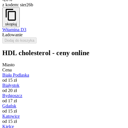
z kodem:
sier26b
skopiuj
Witamina D3
Ładowanie
Dodaj do koszyka
HDL cholesterol - ceny online
Miasto
Cena
Biała Podlaska
od 15 zł
Białystok
od 20 zł
Bydgoszcz
od 17 zł
Gdańsk
od 15 zł
Katowice
od 15 zł
Kielce