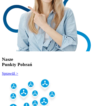
Nasze
Punkty Pobrań
Sprawdź >