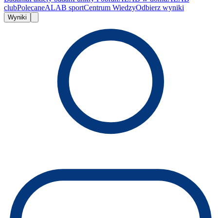
club
Polecane
ALAB sport
Centrum Wiedzy
Odbierz wyniki
Wyniki