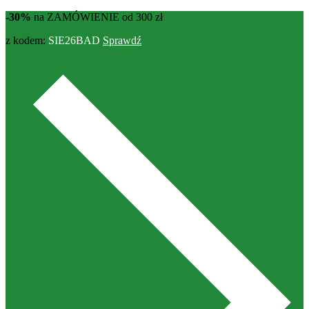
-30%
na ZAMÓWIENIE od 300 zł
z kodem:
SIE26BAD
Sprawdź