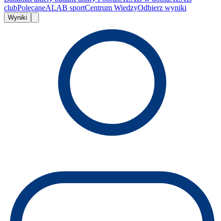
club
Polecane
ALAB sport
Centrum Wiedzy
Odbierz wyniki
Wyniki