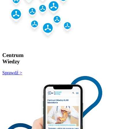
Centrum
Wiedzy
Sprawdź >