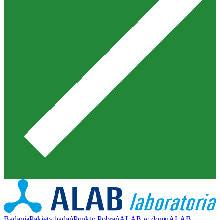
Badania
Pakiety badań
Punkty Pobrań
ALAB w domu
ALAB