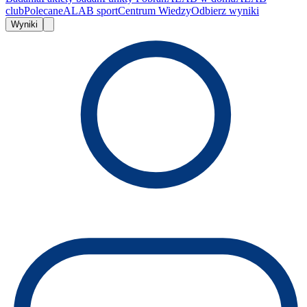
club
Polecane
ALAB sport
Centrum Wiedzy
Odbierz wyniki
Wyniki