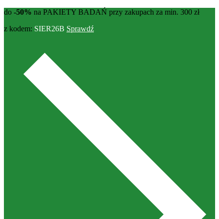
do
-50%
na PAKIETY BADAŃ przy zakupach za min. 300 zł
z kodem:
SIER26B
Sprawdź