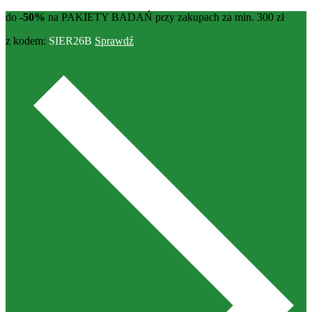
do
-50%
na PAKIETY BADAŃ przy zakupach za min. 300 zł
z kodem:
SIER26B
Sprawdź