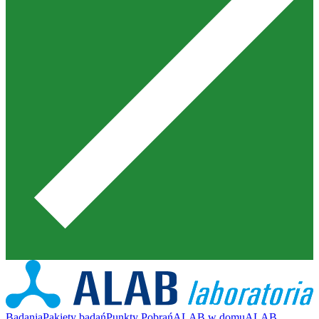
Badania
Pakiety badań
Punkty Pobrań
ALAB w domu
ALAB