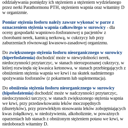
oddziaływania pomiędzy ich stężeniem a stężeniem wydzielanego
przez nerki Parathormonu PTH, stężeniem wapnia oraz witaminy D
w organizmie.
Pomiar stężenia fosforu należy zawsze wykonać w parze z
oznaczeniem stężenia wapnia całkowitego w surowicy
- dla
oceny gospodarki wapniowo-fosforanowej u pacjentów z
chorobami nerek, kamicą nerkową, w cukrzycy lub przy
zaburzeniach równowagi kwasowo-zasadowej organizmu.
Do
zwiększonego stężenia fosforu nieorganicznego w surowicy
(hiperfosfatemia)
dochodzić może w niewydolności nerek,
niedoczynności przytarczyc, w stanach nierozpoznanej cukrzycy, w
której rozwinęła się kwasica ketonowa, w stanach przebiegających z
obniżeniem stężenia wapnia we krwi i na skutek nadmiernego
spożywania fosforanów (z pokarmem lub suplementacja).
Do
obniżenia stężenia fosforu nieorganicznego w surowicy
(hipofosfatemia)
dochodzić może w nadczynności przytarczyc,
niedoczynności tarczycy, w stanach zwiększonego stężenia wapnia
we krwi, przy przedawkowaniu leków moczopędnych
(diuretyków), przy przewlekłym stosowaniu leków zobojętniających
kwas żołądkowy, w niedożywieniu, alkoholizmie, w poważnych
oparzeniach lub stanach z obniżonym stężeniem potasu we krwi, w
niedoborach witaminy D.