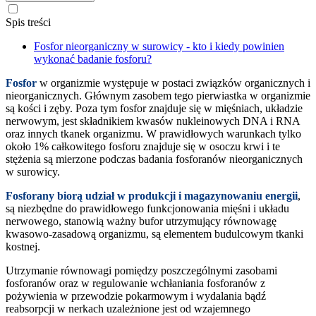
Spis treści
Fosfor nieorganiczny w surowicy - kto i kiedy powinien
wykonać badanie fosforu?
Fosfor
w organizmie występuje w postaci związków organicznych i
nieorganicznych. Głównym zasobem tego pierwiastka w organizmie
są kości i zęby. Poza tym fosfor znajduje się w mięśniach, układzie
nerwowym, jest składnikiem kwasów nukleinowych DNA i RNA
oraz innych tkanek organizmu. W prawidłowych warunkach tylko
około 1% całkowitego fosforu znajduje się w osoczu krwi i te
stężenia są mierzone podczas badania fosforanów nieorganicznych
w surowicy.
Fosforany biorą udział w produkcji i magazynowaniu energii
,
są niezbędne do prawidłowego funkcjonowania mięśni i układu
nerwowego, stanowią ważny bufor utrzymujący równowagę
kwasowo-zasadową organizmu, są elementem budulcowym tkanki
kostnej.
Utrzymanie równowagi pomiędzy poszczególnymi zasobami
fosforanów oraz w regulowanie wchłaniania fosforanów z
pożywienia w przewodzie pokarmowym i wydalania bądź
reabsorpcji w nerkach uzależnione jest od wzajemnego