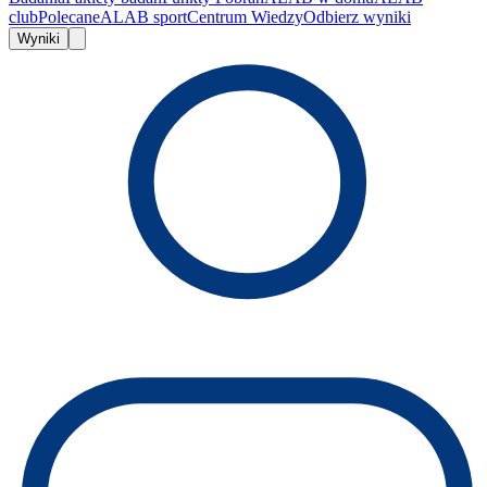
club
Polecane
ALAB sport
Centrum Wiedzy
Odbierz wyniki
Wyniki