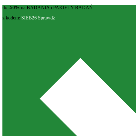
do
-50%
na BADANIA i PAKIETY BADAŃ
z kodem:
SIEB26
Sprawdź