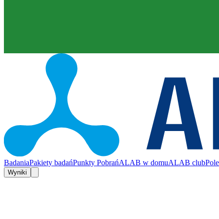
Badania
Pakiety badań
Punkty Pobrań
ALAB w domu
ALAB club
Pol
Wyniki