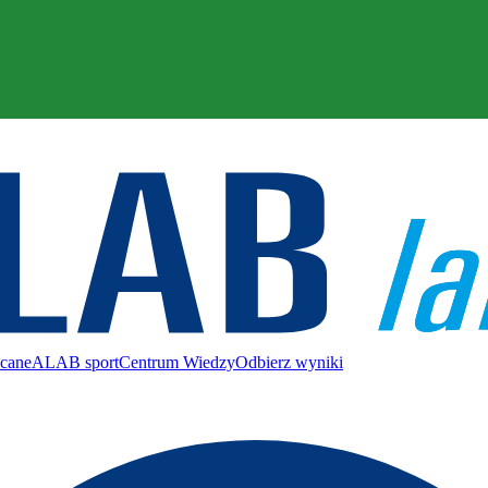
ecane
ALAB sport
Centrum Wiedzy
Odbierz wyniki