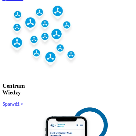
Centrum
Wiedzy
Sprawdź >