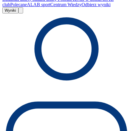
club
Polecane
ALAB sport
Centrum Wiedzy
Odbierz wyniki
Wyniki