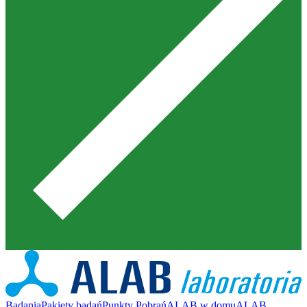
Badania
Pakiety badań
Punkty Pobrań
ALAB w domu
ALAB