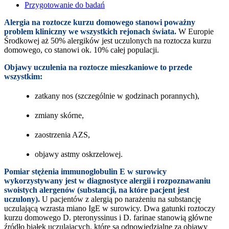
Przygotowanie do badań
Alergia na roztocze kurzu domowego stanowi poważny
problem kliniczny we wszystkich rejonach świata.
W Europie
Środkowej aż 50% alergików jest uczulonych na roztocza kurzu
domowego, co stanowi ok. 10% całej populacji.
Objawy uczulenia na roztocze mieszkaniowe to przede
wszystkim:
zatkany nos (szczególnie w godzinach porannych),
zmiany skórne,
zaostrzenia AZS,
objawy astmy oskrzelowej.
Pomiar stężenia immunoglobulin E w surowicy
wykorzystywany jest w diagnostyce alergii i rozpoznawaniu
swoistych alergenów (substancji, na które pacjent jest
uczulony).
U pacjentów z alergią po narażeniu na substancję
uczulającą wzrasta miano IgE w surowicy. Dwa gatunki roztoczy
kurzu domowego D. pteronyssinus i D. farinae stanowią główne
źródło białek uczulających, które są odpowiedzialne za objawy