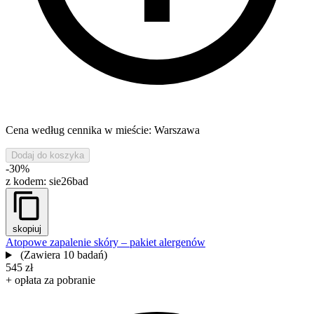
Cena według cennika w mieście: Warszawa
Dodaj do koszyka
-30%
z kodem:
sie26bad
skopiuj
Atopowe zapalenie skóry – pakiet alergenów
(Zawiera 10 badań)
545 zł
+ opłata za pobranie