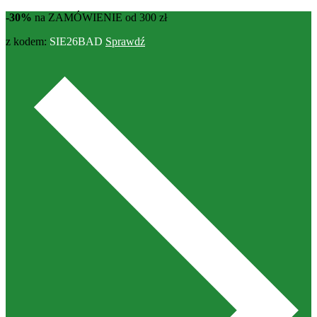
-30%
na ZAMÓWIENIE od 300 zł
z kodem:
SIE26BAD
Sprawdź