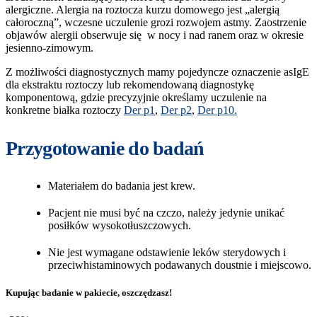
alergiczne. Alergia na roztocza kurzu domowego jest „alergią
całoroczną”, wczesne uczulenie grozi rozwojem astmy. Zaostrzenie
objawów alergii obserwuje się w nocy i nad ranem oraz w okresie
jesienno-zimowym.
Z możliwości diagnostycznych mamy pojedyncze oznaczenie asIgE
dla ekstraktu roztoczy lub rekomendowaną diagnostykę
komponentową, gdzie precyzyjnie określamy uczulenie na
konkretne białka roztoczy
Der p1
,
Der p2
,
Der p10.
Przygotowanie do badań
Materiałem do badania jest krew.
Pacjent nie musi być na czczo, należy jedynie unikać
posiłków wysokotłuszczowych.
Nie jest wymagane odstawienie leków sterydowych i
przeciwhistaminowych podawanych doustnie i miejscowo.
Kupując badanie w pakiecie, oszczędzasz!