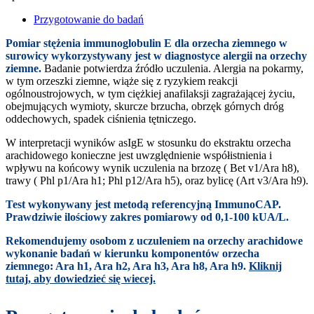
Przygotowanie do badań
Pomiar stężenia immunoglobulin E dla orzecha ziemnego w
surowicy wykorzystywany jest w diagnostyce alergii na orzechy
ziemne.
Badanie potwierdza źródło uczulenia. Alergia na pokarmy,
w tym orzeszki ziemne, wiąże się z ryzykiem reakcji
ogólnoustrojowych, w tym ciężkiej anafilaksji zagrażającej życiu,
obejmujących wymioty, skurcze brzucha, obrzęk górnych dróg
oddechowych, spadek ciśnienia tętniczego.
W interpretacji wyników asIgE w stosunku do ekstraktu orzecha
arachidowego konieczne jest uwzględnienie współistnienia i
wpływu na końcowy wynik uczulenia na brzozę ( Bet v1/Ara h8),
trawy ( Phl p1/Ara h1; Phl p12/Ara h5), oraz bylicę (Art v3/Ara h9).
Test wykonywany jest metodą referencyjną ImmunoCAP.
Prawdziwie ilościowy zakres pomiarowy od 0,1-100 kUA/L.
Rekomendujemy osobom z uczuleniem na orzechy arachidowe
wykonanie badań w kierunku komponentów orzecha
ziemnego: Ara h1, Ara h2, Ara h3, Ara h8, Ara h9.
Kliknij
tutaj, aby dowiedzieć się wiecej.