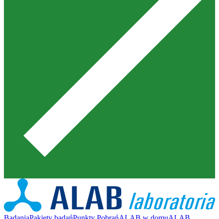
Badania
Pakiety badań
Punkty Pobrań
ALAB w domu
ALAB