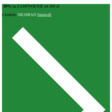
-30%
na ZAMÓWIENIE od 300 zł
z kodem:
SIE26BAD
Sprawdź