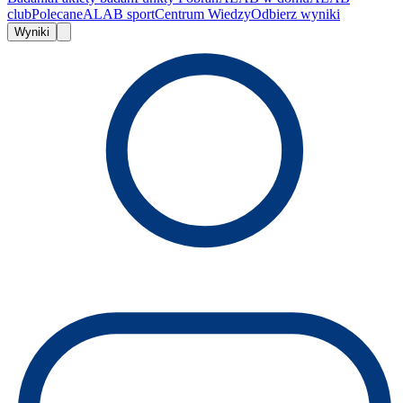
club
Polecane
ALAB sport
Centrum Wiedzy
Odbierz wyniki
Wyniki