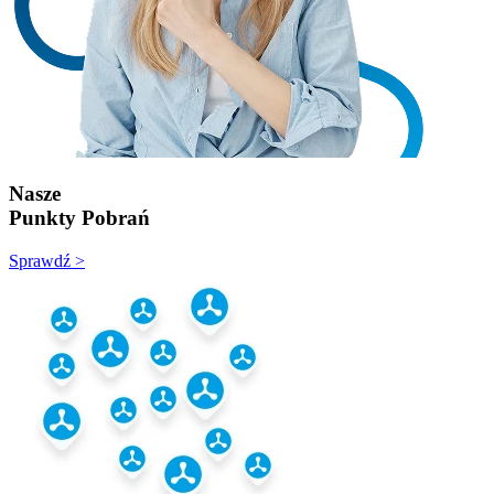
Nasze
Punkty Pobrań
Sprawdź >