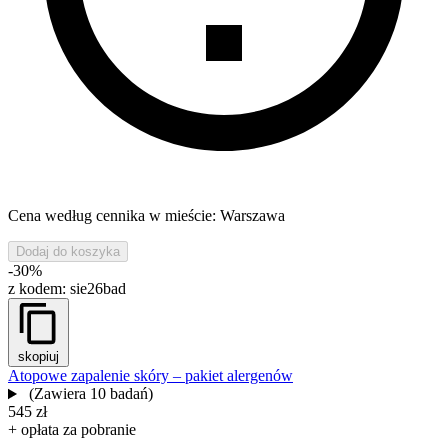
Cena według cennika w mieście: Warszawa
Dodaj do koszyka
-30%
z kodem:
sie26bad
skopiuj
Atopowe zapalenie skóry – pakiet alergenów
(Zawiera 10 badań)
545 zł
+ opłata za pobranie