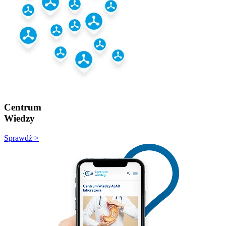
Centrum
Wiedzy
Sprawdź >