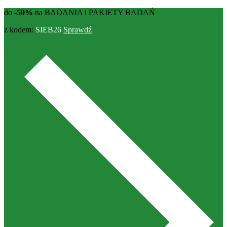
do
-50%
na BADANIA i PAKIETY BADAŃ
z kodem:
SIEB26
Sprawdź