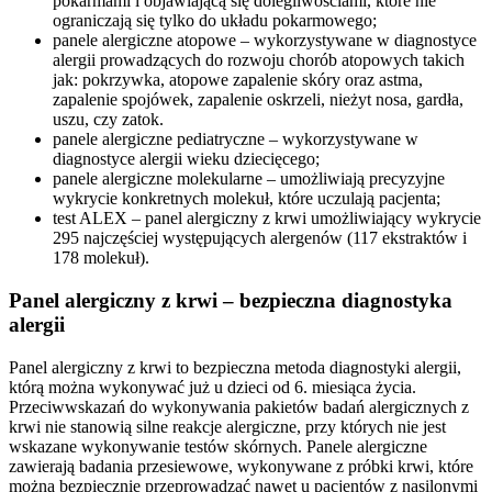
pokarmami i objawiającą się dolegliwościami, które nie
ograniczają się tylko do układu pokarmowego;
panele alergiczne atopowe – wykorzystywane w diagnostyce
alergii prowadzących do rozwoju chorób atopowych takich
jak: pokrzywka, atopowe zapalenie skóry oraz astma,
zapalenie spojówek, zapalenie oskrzeli, nieżyt nosa, gardła,
uszu, czy zatok.
panele alergiczne pediatryczne – wykorzystywane w
diagnostyce alergii wieku dziecięcego;
panele alergiczne molekularne – umożliwiają precyzyjne
wykrycie konkretnych molekuł, które uczulają pacjenta;
test ALEX – panel alergiczny z krwi umożliwiający wykrycie
295 najczęściej występujących alergenów (117 ekstraktów i
178 molekuł).
Panel alergiczny z krwi – bezpieczna diagnostyka
alergii
Panel alergiczny z krwi to bezpieczna metoda diagnostyki alergii,
którą można wykonywać już u dzieci od 6. miesiąca życia.
Przeciwwskazań do wykonywania pakietów badań alergicznych z
krwi nie stanowią silne reakcje alergiczne, przy których nie jest
wskazane wykonywanie testów skórnych. Panele alergiczne
zawierają badania przesiewowe, wykonywane z próbki krwi, które
można bezpiecznie przeprowadzać nawet u pacjentów z nasilonymi