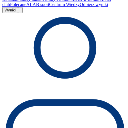
club
Polecane
ALAB sport
Centrum Wiedzy
Odbierz wyniki
Wyniki