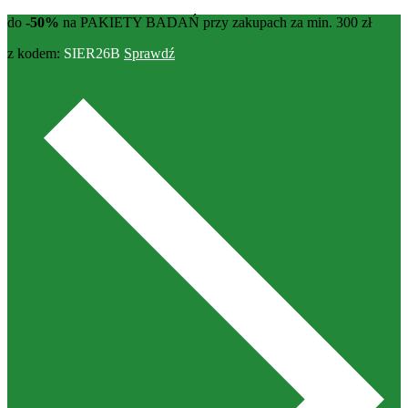
do
-50%
na PAKIETY BADAŃ przy zakupach za min. 300 zł
z kodem:
SIER26B
Sprawdź