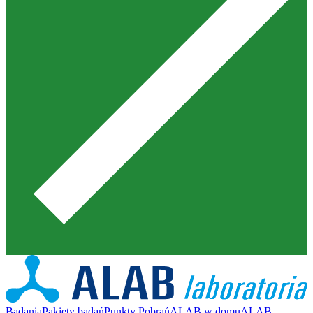
Badania
Pakiety badań
Punkty Pobrań
ALAB w domu
ALAB