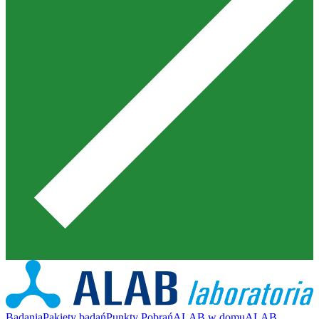
Badania
Pakiety badań
Punkty Pobrań
ALAB w domu
ALAB