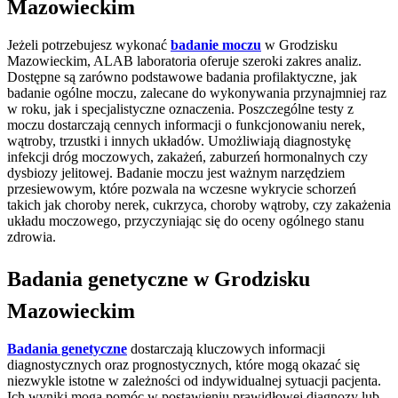
Mazowieckim
Jeżeli potrzebujesz wykonać
badanie moczu
w Grodzisku
Mazowieckim, ALAB laboratoria oferuje szeroki zakres analiz.
Dostępne są zarówno podstawowe badania profilaktyczne, jak
badanie ogólne moczu, zalecane do wykonywania przynajmniej raz
w roku, jak i specjalistyczne oznaczenia. Poszczególne testy z
moczu dostarczają cennych informacji o funkcjonowaniu nerek,
wątroby, trzustki i innych układów. Umożliwiają diagnostykę
infekcji dróg moczowych, zakażeń, zaburzeń hormonalnych czy
dysbiozy jelitowej. Badanie moczu jest ważnym narzędziem
przesiewowym, które pozwala na wczesne wykrycie schorzeń
takich jak choroby nerek, cukrzyca, choroby wątroby, czy zakażenia
układu moczowego, przyczyniając się do oceny ogólnego stanu
zdrowia.
Badania genetyczne w Grodzisku
Mazowieckim
Badania genetyczne
dostarczają kluczowych informacji
diagnostycznych oraz prognostycznych, które mogą okazać się
niezwykle istotne w zależności od indywidualnej sytuacji pacjenta.
Ich wyniki mogą pomóc w postawieniu prawidłowej diagnozy lub