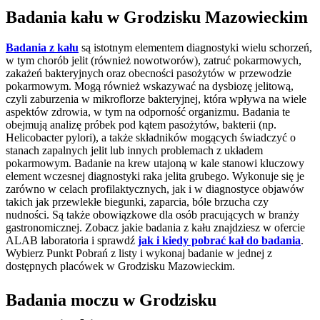
Badania kału w Grodzisku Mazowieckim
Badania z kału
są istotnym elementem diagnostyki wielu schorzeń,
w tym chorób jelit (również nowotworów), zatruć pokarmowych,
zakażeń bakteryjnych oraz obecności pasożytów w przewodzie
pokarmowym. Mogą również wskazywać na dysbiozę jelitową,
czyli zaburzenia w mikroflorze bakteryjnej, która wpływa na wiele
aspektów zdrowia, w tym na odporność organizmu. Badania te
obejmują analizę próbek pod kątem pasożytów, bakterii (np.
Helicobacter pylori), a także składników mogących świadczyć o
stanach zapalnych jelit lub innych problemach z układem
pokarmowym. Badanie na krew utajoną w kale stanowi kluczowy
element wczesnej diagnostyki raka jelita grubego. Wykonuje się je
zarówno w celach profilaktycznych, jak i w diagnostyce objawów
takich jak przewlekłe biegunki, zaparcia, bóle brzucha czy
nudności. Są także obowiązkowe dla osób pracujących w branży
gastronomicznej. Zobacz jakie badania z kału znajdziesz w ofercie
ALAB laboratoria i sprawdź
jak i kiedy pobrać kał do badania
.
Wybierz Punkt Pobrań z listy i wykonaj badanie w jednej z
dostępnych placówek w Grodzisku Mazowieckim.
Badania moczu w Grodzisku