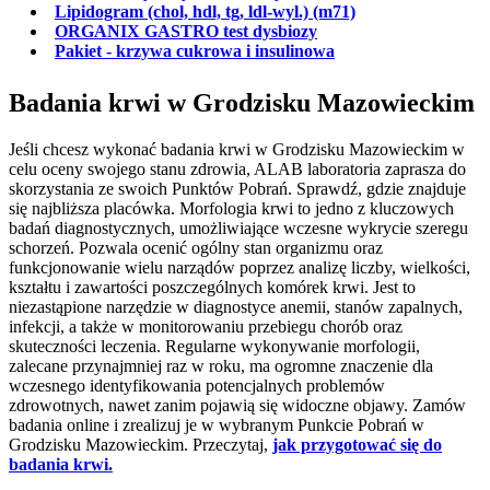
Lipidogram (chol, hdl, tg, ldl-wyl.) (m71)
ORGANIX GASTRO test dysbiozy
Pakiet - krzywa cukrowa i insulinowa
Badania krwi w Grodzisku Mazowieckim
Jeśli chcesz wykonać badania krwi w Grodzisku Mazowieckim w
celu oceny swojego stanu zdrowia, ALAB laboratoria zaprasza do
skorzystania ze swoich Punktów Pobrań. Sprawdź, gdzie znajduje
się najbliższa placówka. Morfologia krwi to jedno z kluczowych
badań diagnostycznych, umożliwiające wczesne wykrycie szeregu
schorzeń. Pozwala ocenić ogólny stan organizmu oraz
funkcjonowanie wielu narządów poprzez analizę liczby, wielkości,
kształtu i zawartości poszczególnych komórek krwi. Jest to
niezastąpione narzędzie w diagnostyce anemii, stanów zapalnych,
infekcji, a także w monitorowaniu przebiegu chorób oraz
skuteczności leczenia. Regularne wykonywanie morfologii,
zalecane przynajmniej raz w roku, ma ogromne znaczenie dla
wczesnego identyfikowania potencjalnych problemów
zdrowotnych, nawet zanim pojawią się widoczne objawy. Zamów
badania online i zrealizuj je w wybranym Punkcie Pobrań w
Grodzisku Mazowieckim. Przeczytaj,
jak przygotować się do
badania krwi.