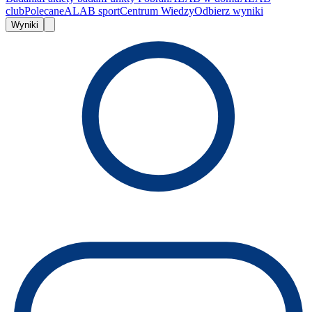
club
Polecane
ALAB sport
Centrum Wiedzy
Odbierz wyniki
Wyniki