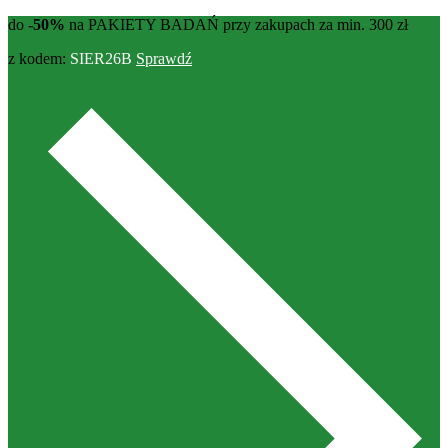
do
-50%
na PAKIETY BADAŃ przy zakupach za min. 300 zł
z kodem:
SIER26B
Sprawdź