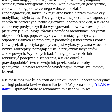
ocenie ryzyka wystąpienia chorób uwarunkowanych genetycznie,
co otwiera drogę do wczesnego wdrożenia działań
zapobiegawczych, takich jak regularne badania przesiewowe czy
modyfikacja stylu życia. Testy genetyczne są zlecane w diagnostyce
chorób dziedzicznych, neurologicznych, chorób rzadkich, a także w
celu oceny predyspozycji do występowania nowotworów, np. raka
piersi czy jajnika. Mogą również pomóc w identyfikacji przyczyn
niepłodności, np. poprzez wykrywanie mutacji genetycznych
odpowiedzialnych za problemy z płodnością u mężczyzn i kobiet.
Co więcej, diagnostyka genetyczna jest wykorzystywana w ocenie
ryzyka zakrzepicy, pomagając ustalić przyczyny incydentów
zakrzepowych. Wyniki tych badań mogą potwierdzić lub
wykluczyć podejrzenie schorzenia, a także określić
prawdopodobieństwo rozwoju lub przekazania choroby
genetycznej, a nawet wspomóc wybór najskuteczniejszej metody
leczenia.
Nie masz możliwości dojazdu do Punktu Pobrań i chcesz skorzystać
z usługi pobrania krwi w domu Pacjenta? Wejdź na stronę
ALAB w
domu
i sprawdź ofertę w wybranych miastach w Polsce.