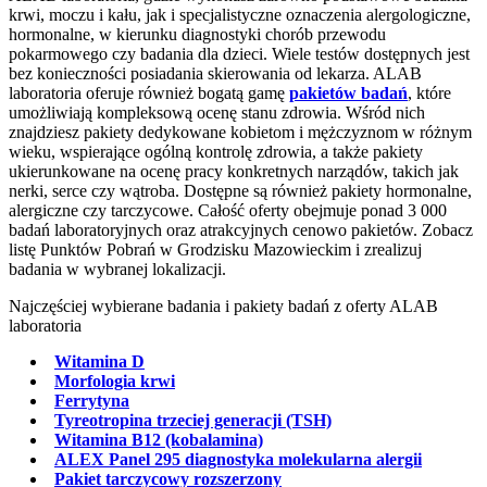
krwi, moczu i kału, jak i specjalistyczne oznaczenia alergologiczne,
hormonalne, w kierunku diagnostyki chorób przewodu
pokarmowego czy badania dla dzieci. Wiele testów dostępnych jest
bez konieczności posiadania skierowania od lekarza. ALAB
laboratoria oferuje również bogatą gamę
pakietów badań
, które
umożliwiają kompleksową ocenę stanu zdrowia. Wśród nich
znajdziesz pakiety dedykowane kobietom i mężczyznom w różnym
wieku, wspierające ogólną kontrolę zdrowia, a także pakiety
ukierunkowane na ocenę pracy konkretnych narządów, takich jak
nerki, serce czy wątroba. Dostępne są również pakiety hormonalne,
alergiczne czy tarczycowe. Całość oferty obejmuje ponad 3 000
badań laboratoryjnych oraz atrakcyjnych cenowo pakietów. Zobacz
listę Punktów Pobrań w Grodzisku Mazowieckim i zrealizuj
badania w wybranej lokalizacji.
Najczęściej wybierane badania i pakiety badań z oferty ALAB
laboratoria
Witamina D
Morfologia krwi
Ferrytyna
Tyreotropina trzeciej generacji (TSH)
Witamina B12 (kobalamina)
ALEX Panel 295 diagnostyka molekularna alergii
Pakiet tarczycowy rozszerzony