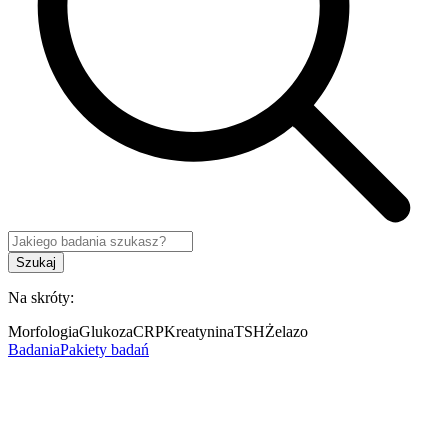
Szukaj
Na skróty:
Morfologia
Glukoza
CRP
Kreatynina
TSH
Żelazo
Badania
Pakiety badań