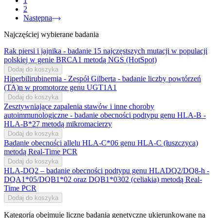
1
2
Następna
Najczęściej wybierane badania
Rak piersi i jajnika - badanie 15 najczęstszych mutacji w populacji
polskiej w genie BRCA1 metodą NGS (HotSpot)
Dodaj do koszyka
Hiperbilirubinemia - Zespół Gilberta - badanie liczby powtórzeń
(TA)n w promotorze genu UGT1A1
Dodaj do koszyka
Zesztywniające zapalenia stawów i inne choroby
autoimmunologiczne - badanie obecności podtypu genu HLA-B -
HLA-B*27 metodą mikromacierzy
Dodaj do koszyka
Badanie obecności allelu HLA-C*06 genu HLA-C (łuszczyca)
metodą Real-Time PCR
Dodaj do koszyka
HLA-DQ2 – badanie obecności podtypu genu HLADQ2/DQ8-h -
DQA1*05/DQB1*02 oraz DQB1*0302 (celiakia) metodą Real-
Time PCR
Dodaj do koszyka
Kategoria obejmuje liczne badania genetyczne ukierunkowane na