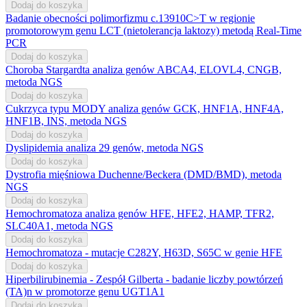
Dodaj do koszyka
Badanie obecności polimorfizmu c.13910C>T w regionie
promotorowym genu LCT (nietolerancja laktozy) metodą Real-Time
PCR
Dodaj do koszyka
Choroba Stargardta analiza genów ABCA4, ELOVL4, CNGB,
metoda NGS
Dodaj do koszyka
Cukrzyca typu MODY analiza genów GCK, HNF1A, HNF4A,
HNF1B, INS, metoda NGS
Dodaj do koszyka
Dyslipidemia analiza 29 genów, metoda NGS
Dodaj do koszyka
Dystrofia mięśniowa Duchenne/Beckera (DMD/BMD), metoda
NGS
Dodaj do koszyka
Hemochromatoza analiza genów HFE, HFE2, HAMP, TFR2,
SLC40A1, metoda NGS
Dodaj do koszyka
Hemochromatoza - mutacje C282Y, H63D, S65C w genie HFE
Dodaj do koszyka
Hiperbilirubinemia - Zespół Gilberta - badanie liczby powtórzeń
(TA)n w promotorze genu UGT1A1
Dodaj do koszyka