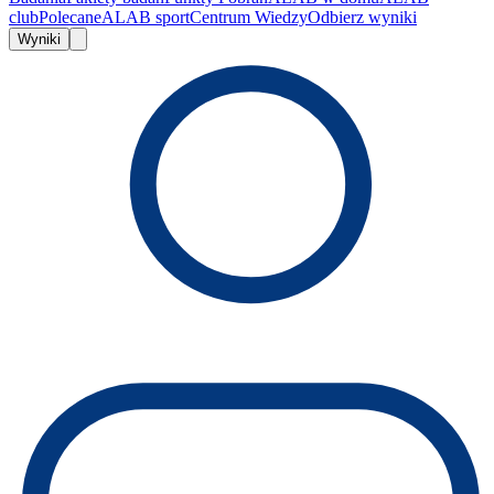
club
Polecane
ALAB sport
Centrum Wiedzy
Odbierz wyniki
Wyniki