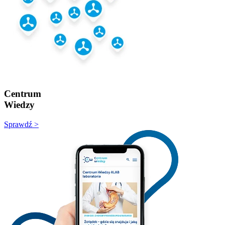
Centrum
Wiedzy
Sprawdź >