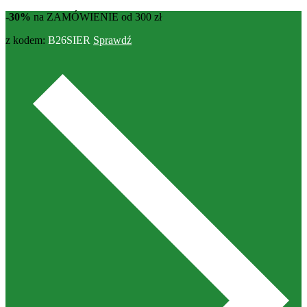
-30%
na ZAMÓWIENIE od 300 zł
z kodem:
B26SIER
Sprawdź