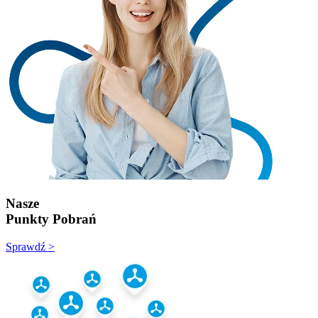
Nasze
Punkty Pobrań
Sprawdź >