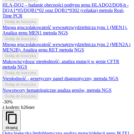
HLA-DQ2 – badanie obecności podtypu genu HLADQ2/DQ8-h -
DQA1*05/DQB1*02 oraz DQB1*0302 (celiakia) metodą Real-
Time PCR
Dodaj do koszyka
Mnoga gruczolakowatość wewnątrzwydzielnicza typu 1 (MEN1).
Analiza genu MEN1 metodą NGS
Dodaj do koszyka
Mnoga gruczolakowatość wewnątrzwydzielnicza typu 2 (MEN2A i
MEN2B). Analiza genu RET metodą NGS
Dodaj do koszyka
Mukowiscydoza/ niepłodność- analiza mutacji w genie CFTR
metodą NGS
Dodaj do koszyka
Niepłodność - genetyczny panel diagnostyczny, metoda NGS
Dodaj do koszyka
Nowotwory hematologiczne analiza genów, metoda NGS
Dodaj do koszyka
-30%
z kodem:
b26sier
skopiuj
Ostra białaczka limfoblastyczna analiza mutacji/delecji genu IKZF1