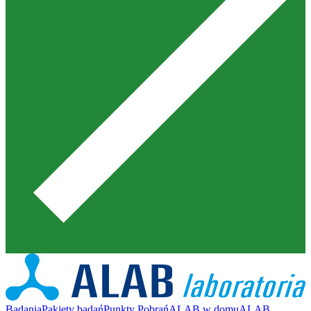
Badania
Pakiety badań
Punkty Pobrań
ALAB w domu
ALAB