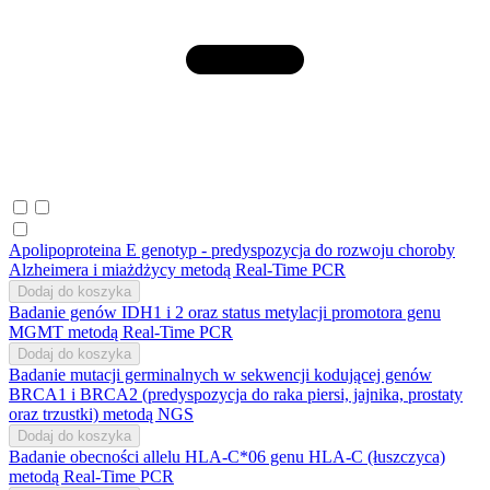
Apolipoproteina E genotyp - predyspozycja do rozwoju choroby
Alzheimera i miażdżycy metodą Real-Time PCR
Dodaj do koszyka
Badanie genów IDH1 i 2 oraz status metylacji promotora genu
MGMT metodą Real-Time PCR
Dodaj do koszyka
Badanie mutacji germinalnych w sekwencji kodującej genów
BRCA1 i BRCA2 (predyspozycja do raka piersi, jajnika, prostaty
oraz trzustki) metodą NGS
Dodaj do koszyka
Badanie obecności allelu HLA-C*06 genu HLA-C (łuszczyca)
metodą Real-Time PCR