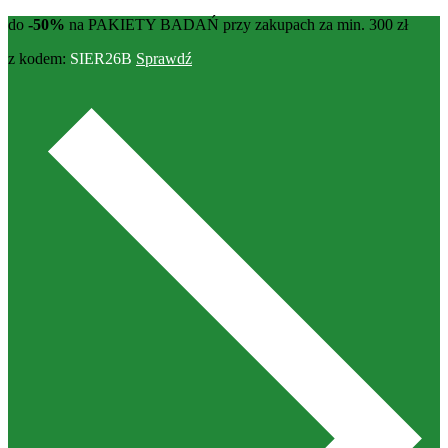
do
-50%
na PAKIETY BADAŃ przy zakupach za min. 300 zł
z kodem:
SIER26B
Sprawdź