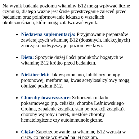
Na wynik badania poziomu witaminy B12 mogą wpływać liczne
czynniki, dlatego ważne jest ścisłe przestrzeganie zaleceń przed
badaniem oraz poinformowanie lekarza o wszelkich
okolicznościach, które mogą zafałszować wynik:
Niedawna suplementacja:
Przyjmowanie preparatów
zawierających witaminę B12 (doustnych, iniekcyjnych)
znacząco podwyższy jej poziom we krwi.
Dieta:
Spożycie dużej ilości produktów bogatych w
witaminę B12 krótko przed badaniem.
Niektóre leki:
Jak wspomniano, inhibitory pompy
protonowej, metformina, kwas acetylosalicylowy mogą
obniżać poziom B12.
Choroby towarzyszące:
Schorzenia układu
pokarmowego (np. celiakia, choroba Leśniowskiego-
Crohna, zapalenie żołądka, stan po resekcji żołądka),
choroby wątroby i nerek, niektóre choroby
hematologiczne czy autoimmunologiczne.
Ciąża:
Zapotrzebowanie na witaminę B12 wzrasta w
ciąży, co może wpływać na jej poziom.