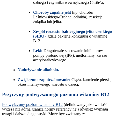
solnego i czynnika wewnętrznego Castle’a,
Choroby zapalne jelit
(np. choroba
Leśniowskiego-Crohna, celiakia), resekcje
żołądka lub jelita.
Zespół rozrostu bakteryjnego jelita cienkiego
(SIBO)
, gdzie bakterie konkurują o witaminę
B12.
Leki:
Długotrwałe stosowanie inhibitorów
pompy protonowej (IPP), metforminy, kwasu
acetylosalicylowego.
Nadużywanie alkoholu.
Zwiększone zapotrzebowanie:
Ciąża, karmienie piersią,
okres intensywnego wzrostu u dzieci.
Przyczyny podwyższonego poziomu witaminy B12
Podwyższony poziom witaminy B12
(definiowany jako wartość
wyższa niż górna granica normy referencyjnej) również wymaga
uwagi i dalszej diagnostyki. Może być związany z: