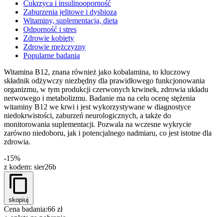
Cukrzyca i insulinooporność
Zaburzenia jelitowe i dysbioza
Witaminy, suplementacja, dieta
Odporność i stres
Zdrowie kobiety
Zdrowie mężczyzny
Popularne badania
Witamina B12, znana również jako kobalamina, to kluczowy
składnik odżywczy niezbędny dla prawidłowego funkcjonowania
organizmu, w tym produkcji czerwonych krwinek, zdrowia układu
nerwowego i metabolizmu. Badanie ma na celu ocenę stężenia
witaminy B12 we krwi i jest wykorzystywane w diagnostyce
niedokrwistości, zaburzeń neurologicznych, a także do
monitorowania suplementacji. Pozwala na wczesne wykrycie
zarówno niedoboru, jak i potencjalnego nadmiaru, co jest istotne dla
zdrowia.
-15%
z kodem:
sier26b
skopiuj
Cena badania:
66 zł