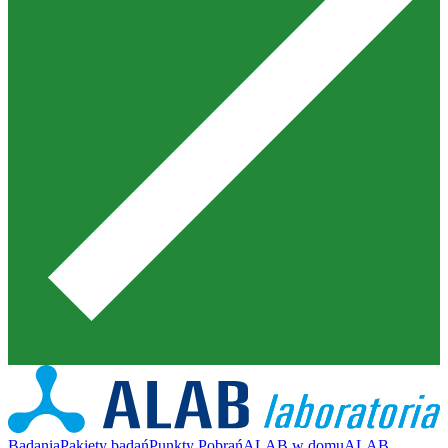
Badania
Pakiety badań
Punkty Pobrań
ALAB w domu
ALAB