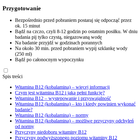
Przygotowanie
Bezpośrednio przed pobraniem postaraj się odpocząć przez
ok. 15 minut
Bądź na czczo, czyli 8-12 godzin po ostatnim posiłku. W dniu
badania pij tylko czystą, niegazowaną wodę
Na badanie przyjdź w godzinach porannych
Na około 30 min. przed pobraniem wypij szklankę wody
(250 ml)
Bądź po całonocnym wypoczynku
Spis treści
Witamina B12 (kobalamina) – więcej informacji
Czym jest witamina B12 i jaką pełni funkcję?
Witamina B12 – występowanie i przyswajalność
Witamina B12 (kobalamina) – kto i kiedy powinien wykonać
badanie?
Witamina B12 (kobalamina) – normy
Witamina B12 (kobalamina) – możliwe przyczyny odchyleń
od normy
Przyczyny niedoboru witaminy B12
Przyczyny podwyższonego poziomu witaminy B12