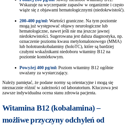
Wskazuje na wyczerpanie zapasów w organizmie i często
wiąże się z objawami hematologicznymi (niedokrwistość).
200-400 pg/ml:
Wartości graniczne. Na tym poziomie
mogą już występować objawy neurologiczne lub
hematologiczne, nawet jeśli nie ma jeszcze jawnej
niedokrwistości. Sugerowana jest dalsza diagnostyka, np.
oznaczenie poziomu kwasu metylomalonowego (MMA)
lub holotranskobalaminy (holoTC), które są bardziej
czułymi wskaźnikami niedoboru witaminy B12 na
poziomie komórkowym.
Powyżej 400 pg/ml:
Poziom witaminy B12 ogólnie
uważany za wystarczający.
Należy pamiętać, że podane normy są orientacyjne i mogą się
nieznacznie różnić w zależności od laboratorium. Kluczowa jest
zawsze indywidualna ocena stanu zdrowia pacjenta.
Witamina B12 (kobalamina) –
możliwe przyczyny odchyleń od