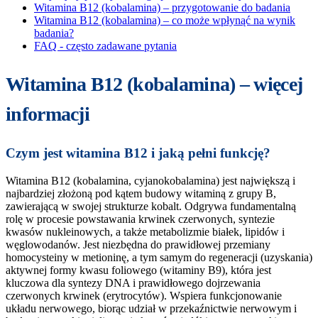
Witamina B12 (kobalamina) – przygotowanie do badania
Witamina B12 (kobalamina) – co może wpłynąć na wynik
badania?
FAQ - często zadawane pytania
Witamina B12 (kobalamina) – więcej
informacji
Czym jest witamina B12 i jaką pełni funkcję?
Witamina B12 (kobalamina, cyjanokobalamina) jest największą i
najbardziej złożoną pod kątem budowy witaminą z grupy B,
zawierającą w swojej strukturze kobalt. Odgrywa fundamentalną
rolę w procesie powstawania krwinek czerwonych, syntezie
kwasów nukleinowych, a także metabolizmie białek, lipidów i
węglowodanów. Jest niezbędna do prawidłowej przemiany
homocysteiny w metioninę, a tym samym do regeneracji (uzyskania)
aktywnej formy kwasu foliowego (witaminy B9​), która jest
kluczowa dla syntezy DNA i prawidłowego dojrzewania
czerwonych krwinek (erytrocytów). Wspiera funkcjonowanie
układu nerwowego, biorąc udział w przekaźnictwie nerwowym i