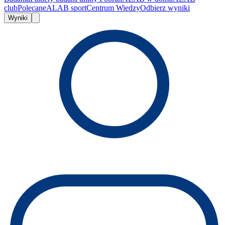
club
Polecane
ALAB sport
Centrum Wiedzy
Odbierz wyniki
Wyniki