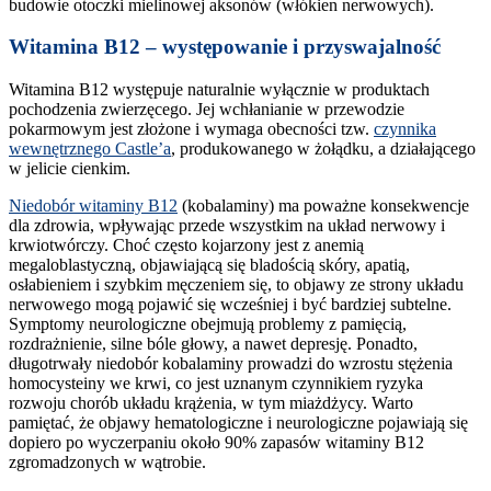
budowie otoczki mielinowej aksonów (włókien nerwowych).
Witamina B12 – występowanie i przyswajalność
Witamina B12 występuje naturalnie wyłącznie w produktach
pochodzenia zwierzęcego. Jej wchłanianie w przewodzie
pokarmowym jest złożone i wymaga obecności tzw.
czynnika
wewnętrznego Castle’a
, produkowanego w żołądku, a działającego
w jelicie cienkim.
Niedobór witaminy B12​
(kobalaminy) ma poważne konsekwencje
dla zdrowia, wpływając przede wszystkim na układ nerwowy i
krwiotwórczy. Choć często kojarzony jest z anemią
megaloblastyczną, objawiającą się bladością skóry, apatią,
osłabieniem i szybkim męczeniem się, to objawy ze strony układu
nerwowego mogą pojawić się wcześniej i być bardziej subtelne.
Symptomy neurologiczne obejmują problemy z pamięcią,
rozdrażnienie, silne bóle głowy, a nawet depresję. Ponadto,
długotrwały niedobór kobalaminy prowadzi do wzrostu stężenia
homocysteiny we krwi, co jest uznanym czynnikiem ryzyka
rozwoju chorób układu krążenia, w tym miażdżycy. Warto
pamiętać, że objawy hematologiczne i neurologiczne pojawiają się
dopiero po wyczerpaniu około 90% zapasów witaminy B12
zgromadzonych w wątrobie.