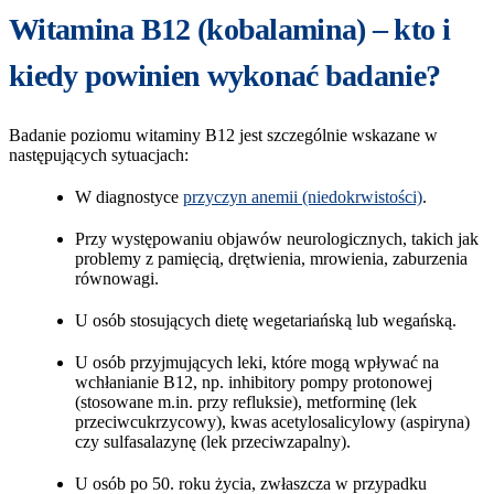
Witamina B12 (kobalamina) – kto i
kiedy powinien wykonać badanie?
Badanie poziomu witaminy B12 jest szczególnie wskazane w
następujących sytuacjach:
W diagnostyce
przyczyn anemii (niedokrwistości)
.
Przy występowaniu objawów neurologicznych, takich jak
problemy z pamięcią, drętwienia, mrowienia, zaburzenia
równowagi.
U osób stosujących dietę wegetariańską lub wegańską.
U osób przyjmujących leki, które mogą wpływać na
wchłanianie B12, np. inhibitory pompy protonowej
(stosowane m.in. przy refluksie), metforminę (lek
przeciwcukrzycowy), kwas acetylosalicylowy (aspiryna)
czy sulfasalazynę (lek przeciwzapalny).
U osób po 50. roku życia, zwłaszcza w przypadku