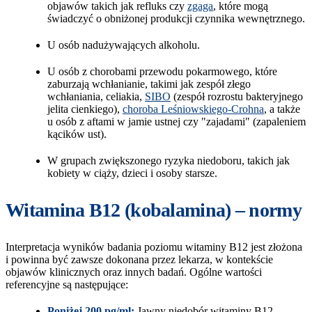
objawów takich jak refluks czy
zgaga
, które mogą
świadczyć o obniżonej produkcji czynnika wewnętrznego.
U osób nadużywających alkoholu.
U osób z chorobami przewodu pokarmowego, które
zaburzają wchłanianie, takimi jak zespół złego
wchłaniania, celiakia,
SIBO
(zespół rozrostu bakteryjnego
jelita cienkiego),
choroba Leśniowskiego-Crohna
, a także
u osób z aftami w jamie ustnej czy "zajadami" (zapaleniem
kącików ust).
W grupach zwiększonego ryzyka niedoboru, takich jak
kobiety w ciąży, dzieci i osoby starsze.
Witamina B12 (kobalamina) – normy
Interpretacja wyników badania poziomu witaminy B12 jest złożona
i powinna być zawsze dokonana przez lekarza, w kontekście
objawów klinicznych oraz innych badań. Ogólne wartości
referencyjne są następujące:
Poniżej 200 pg/ml:
Jawny niedobór witaminy B12.