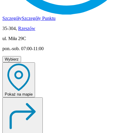
Szczegóły
Szczegóły Punktu
35-304,
Rzeszów
ul. Miła 29C
pon.-sob. 07:00-11:00
Wybierz
Pokaż
na mapie