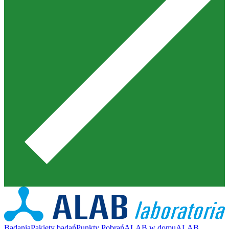
Badania
Pakiety badań
Punkty Pobrań
ALAB w domu
ALAB