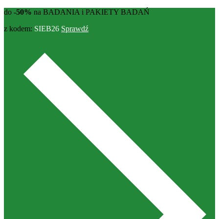
do
-50%
na BADANIA i PAKIETY BADAŃ
z kodem:
SIEB26
Sprawdź