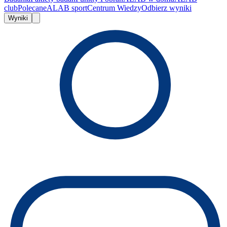
club
Polecane
ALAB sport
Centrum Wiedzy
Odbierz wyniki
Wyniki