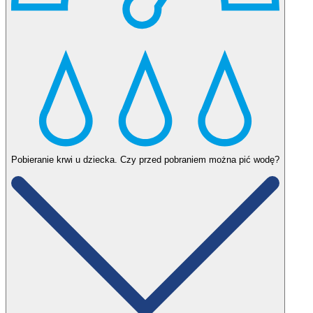
medyczny.
Czy dziecko przed pobraniem krwi może pić mleko?
Niemowlę nie wymaga bycia na czczo do pobrania krwi. Należy
podać dziecku mleko z piersi lub butelki minimum na pół godziny
przed badaniem. W przypadku starszych niemowląt, powyżej 6
miesiąca, można podać dziecku również wodę.
Pobieranie krwi u dziecka. Czy przed pobraniem można pić wodę?