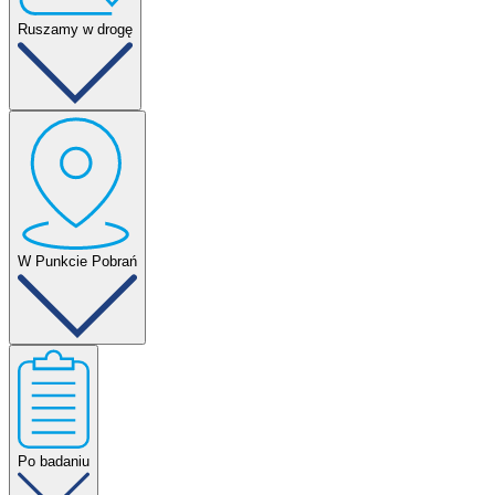
Ruszamy w drogę
Stwórz pozytywną atmosferę. Im rodzic/ opiekun jest spokojniejszy,
tym dziecko również.
Pamiętajcie o dobrym nawodnieniu! Pół godziny przed pobraniem
krwi upewnij się, że dziecko wypije niegazowaną wodę, co ułatwi
przepływ krwi do próbówki.
W Punkcie Pobrań
Po przybyciu do Punktu Pobrań przyda się chwila na odpoczynek.
Zaangażuj Malucha w spokojne czynności. W specjalnie
przygotowanym kąciku dla dzieci możecie razem się zrelaksować,
m.in.: poczytać książeczki, poukładać układanki czy kolorować
kolorowanki.
Po badaniu
Po wejściu do gabinetu zabiegowego pielęgniarka/pielęgniarz