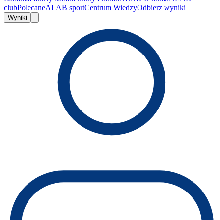
club
Polecane
ALAB sport
Centrum Wiedzy
Odbierz wyniki
Wyniki