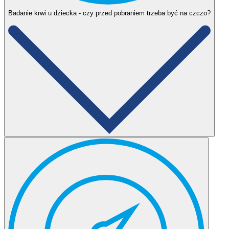
Badanie krwi u dziecka - czy przed pobraniem trzeba być na czczo?
Niektóre badania wymagają bycia na czczo – czyli od 8 do 12
godzin od ostatniego posiłku. Nie należy wtedy także pić nic więcej
poza samą wodą. O konieczności bycia na czczo informuje lekarz
zlecający badanie. Można również dopytać o taką konieczność w
wybranym Punkcie Pobrań. W przypadku badań, które tego
wymagają, idealnie by było, gdyby Mały Pacjent był wtedy
rzeczywiście na czczo. Jeśli jest to zbyt trudne, dziecko może zjeść
lekkie śniadanie lub małą przekąskę, ale nie później 2-3 godziny
przed badaniem. Należy o tym fakcie poinformować personel