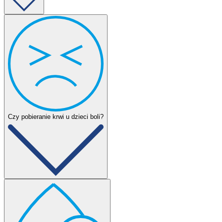
Zapewnij dziecko o swojej obecności i wsparciu podczas badania.
Mocne przytulenie pomoże dodać otuchy, a także zabezpieczy przed
nagłym szarpnięciem ręki przez Malucha.
Czy pobieranie krwi u dzieci boli?
Uprzedź dziecko, że poczuje ukłucie. Nieprzyjemne uczucie jest
spowodowane przebiciem igły przez skórę. Naczynia krwionośne
nie posiadają receptorów bólowych, a więc już sam proces
napływania krwi do próbówki nie jest bolesny.