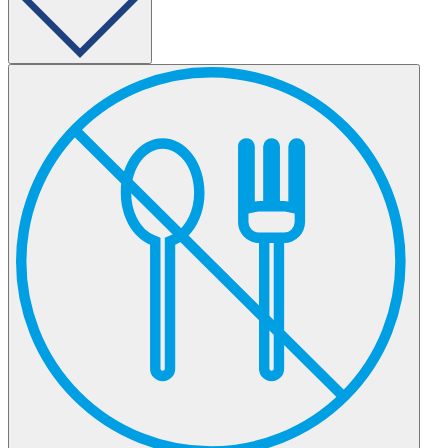
Należy upewnić się u lekarza lub w Punkcie Pobrań, czy badania
należy wykonać w godzinach porannych, czy o dowolnej porze
dnia. Nasze Punkty Pobrań są dostępne dla Małych Pacjentów już
od wczesnych godzin rannych. W lokalizacjach oznaczonych jako
„Przyjazne Dzieciom” rodzice z małymi dziećmi mają
pierwszeństwo.