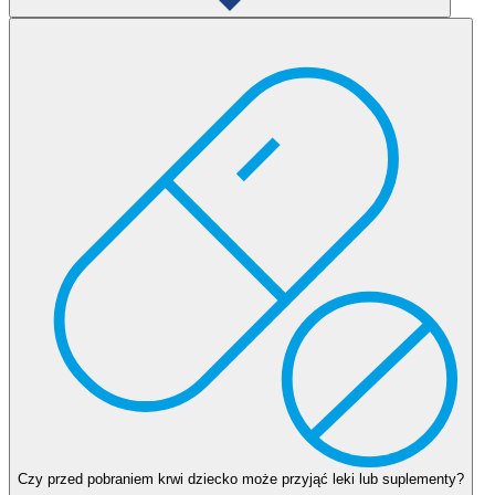
Nawodnienie – bardzo ważna rzecz!
Jedną z najczęstszych przyczyn nieudanego pobrania krwi jest brak
odpowiedniego nawodnienia. Wówczas krew jest mocno
zagęszczona, co bardzo utrudnia jej przepływ. Należy dbać o
odpowiednie nawodnienie Malucha już dzień przed badaniem,
podając do picia przede wszystkim wodę. W dniu pobrania
przynajmniej na pół godziny przed badaniem zaleca się podanie – w
zależności od wieku dziecka – nie więcej niż szklanki niegazowanej
wody.
Czy przed pobraniem krwi dziecko może przyjąć leki lub suplementy?