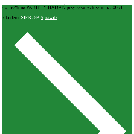
do
-50%
na PAKIETY BADAŃ przy zakupach za min. 300 zł
z kodem:
SIER26B
Sprawdź