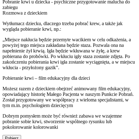
Pobranie krwi u dziecka
- psychiczne przygotowanie malucha do
Ważne jest zaufanie rodzica/opiekuna do personelu medycznego.
zabiegu
Pracownicy laboratoriów doskonale rozumieją stres związany z tym
Rozmowa z dzieckiem
doświadczeniem. Całość procesu przeprowadzają możliwie
sprawnie i bezstresowo, wspierając Małego Pacjenta.
Wytłumacz dziecku, dlaczego trzeba pobrać krew, a także jak
wygląda pobieranie krwi, np.:
„Miejsce nakłucia będzie przemyte wacikiem w celu odkażenia, a
powyżej tego miejsca zakładana będzie staza. Pozwala ona na
napełnienie żył krwią. Igła będzie wkłuwana w żyłę, a krew
pobierana do probówki. Po wkłuciu igły staza zostanie zdjęta. Po
zakończeniu pobierania krwi igła zostanie wyciągnięta, a w miejscu
wkłucia - przyłożony gazik”.
Pobieranie krwi – film edukacyjny dla dzieci
Możesz razem z dzieckiem obejrzeć animowany film edukacyjny,
opowiadający historię Małego Pacjenta w naszym Punkcie Pobrań.
Został przygotowany we współpracy z wieloma specjalistami, w
tym m.in. psychologiem dziecięcym
Dobrym pomysłem może być również zabawa we wzajemne
pobranie sobie krwi, stworzenie wspólnego rysunku lub
pokolorowanie kolorowanki
Pobierz