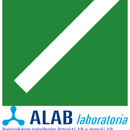
Badania
Pakiety badań
Punkty Pobrań
ALAB w domu
ALAB