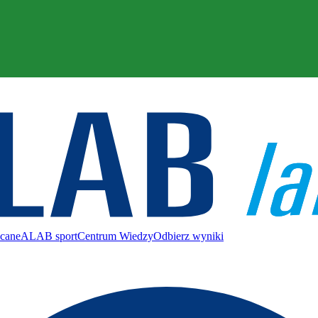
ecane
ALAB sport
Centrum Wiedzy
Odbierz wyniki