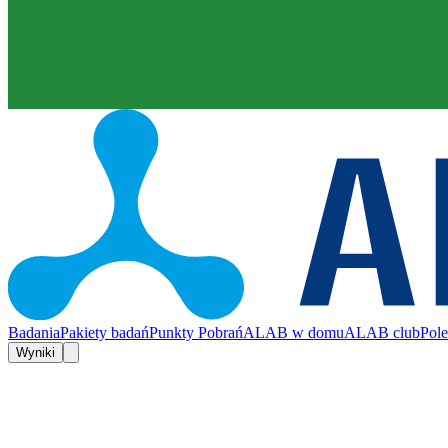
Badania
Pakiety badań
Punkty Pobrań
ALAB w domu
ALAB club
Pol
Wyniki