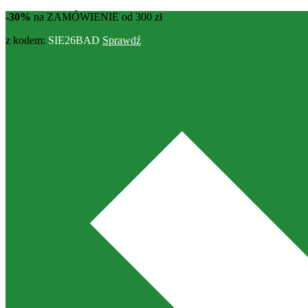
-30%
na ZAMÓWIENIE od 300 zł
z kodem:
SIE26BAD
Sprawdź