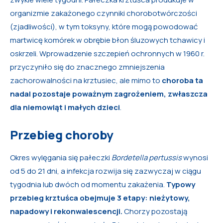
organizmie zakażonego czynniki chorobotwórczości
(zjadliwości), w tym toksyny, które mogą powodować
martwicę komórek w obrębie błon śluzowych tchawicy i
oskrzeli. Wprowadzenie szczepień ochronnych w 1960 r.
przyczyniło się do znacznego zmniejszenia
zachorowalności na krztusiec, ale mimo to
choroba ta
nadal pozostaje poważnym zagrożeniem, zwłaszcza
dla niemowląt i małych dzieci
.
Przebieg choroby
Okres wylęgania się pałeczki
Bordetella pertussis
wynosi
od 5 do 21 dni, a infekcja rozwija się zazwyczaj w ciągu
tygodnia lub dwóch od momentu zakażenia.
Typowy
przebieg krztuśca obejmuje 3 etapy: nieżytowy,
napadowy i rekonwalescencji.
Chorzy pozostają