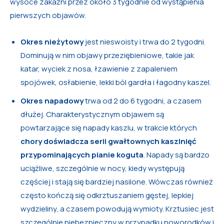
wysoce zakaźni przez około 3 tygodnie od wystąpienia
pierwszych objawów.
Okres nieżytowy
jest nieswoisty i trwa do 2 tygodni.
Dominują w nim objawy przeziębieniowe, takie jak
katar, wyciek z nosa, łzawienie z zapaleniem
spojówek, osłabienie, lekki ból gardła i łagodny kaszel.
Okres napadowy
trwa od 2 do 6 tygodni, a czasem
dłużej. Charakterystycznym objawem są
powtarzające się napady kaszlu, w trakcie których
chory doświadcza serii gwałtownych kaszlnięć
przypominających pianie koguta
. Napady są bardzo
uciążliwe, szczególnie w nocy, kiedy występują
częściej i stają się bardziej nasilone. Wówczas również
często kończą się odkrztuszaniem gęstej, lepkiej
wydzieliny, a czasem powodują wymioty. Krztusiec jest
szczególnie niebezpieczny w przypadku noworodków i