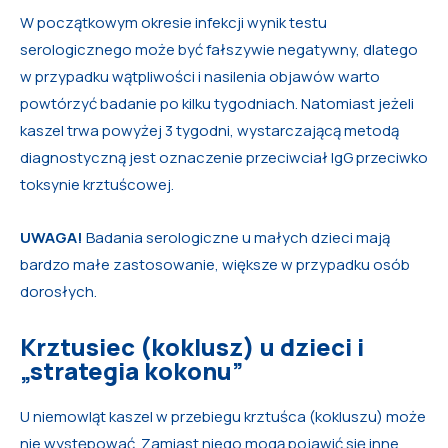
W początkowym okresie infekcji wynik testu
serologicznego może być fałszywie negatywny, dlatego
w przypadku wątpliwości i nasilenia objawów warto
powtórzyć badanie po kilku tygodniach. Natomiast jeżeli
kaszel trwa powyżej 3 tygodni, wystarczającą metodą
diagnostyczną jest oznaczenie przeciwciał IgG przeciwko
toksynie krztuścowej.
UWAGA!
Badania serologiczne u małych dzieci mają
bardzo małe zastosowanie, większe w przypadku osób
dorosłych.
Krztusiec (koklusz) u dzieci i
„strategia kokonu”
U niemowląt kaszel w przebiegu krztuśca (kokluszu) może
nie występować. Zamiast niego mogą pojawić się inne