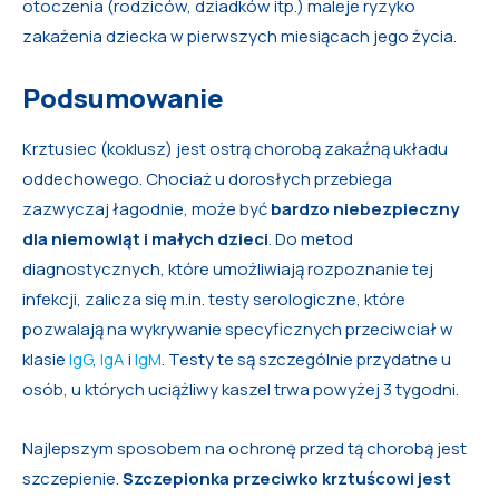
otoczenia (rodziców, dziadków itp.) maleje ryzyko
zakażenia dziecka w pierwszych miesiącach jego życia.
Podsumowanie
Krztusiec (koklusz) jest ostrą chorobą zakaźną układu
oddechowego. Chociaż u dorosłych przebiega
zazwyczaj łagodnie, może być
bardzo niebezpieczny
dla niemowląt i małych dzieci
. Do metod
diagnostycznych, które umożliwiają rozpoznanie tej
infekcji, zalicza się m.in. testy serologiczne, które
pozwalają na wykrywanie specyficznych przeciwciał w
klasie
IgG
,
IgA
i
IgM
. Testy te są szczególnie przydatne u
osób, u których uciążliwy kaszel trwa powyżej 3 tygodni.
Najlepszym sposobem na ochronę przed tą chorobą jest
szczepienie.
Szczepionka przeciwko krztuścowi jest