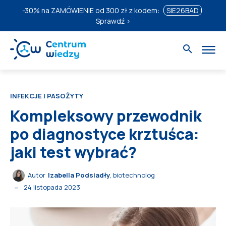
-30%
na ZAMÓWIENIE od 300 zł z kodem:
SIE26BAD
Sprawdź ›
INFEKCJE I PASOŻYTY
Kompleksowy przewodnik
po diagnostyce krztuśca:
jaki test wybrać?
Autor
Izabella Podsiadły
, biotechnolog
24 listopada 2023