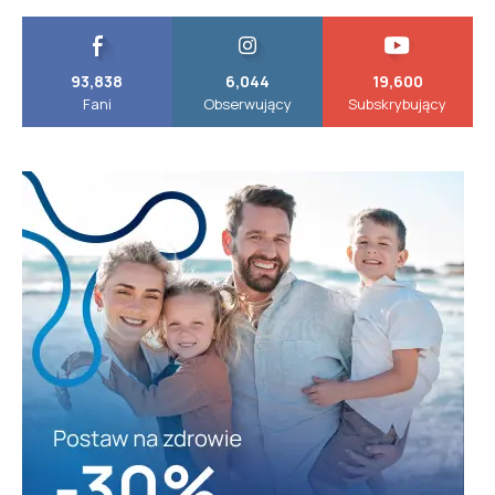
93,838
6,044
19,600
Fani
Obserwujący
Subskrybujący