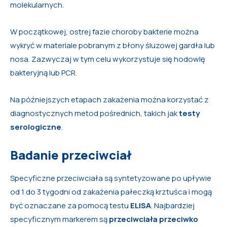
molekularnych.
W początkowej, ostrej fazie choroby bakterie można
wykryć w materiale pobranym z błony śluzowej gardła lub
nosa. Zazwyczaj w tym celu wykorzystuje się hodowlę
bakteryjną lub PCR.
Na późniejszych etapach zakażenia można korzystać z
diagnostycznych metod pośrednich, takich jak
testy
serologiczne
.
Badanie przeciwciał
Specyficzne przeciwciała są syntetyzowane po upływie
od 1 do 3 tygodni od zakażenia pałeczką krztuśca i mogą
być oznaczane za pomocą testu
ELISA
. Najbardziej
specyficznym markerem są
przeciwciała przeciwko