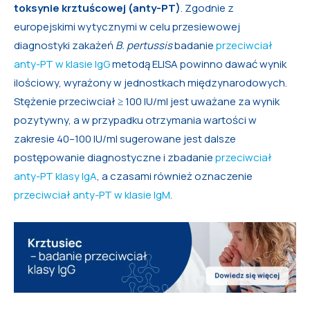
toksynie krztuścowej (anty-PT)
. Zgodnie z
europejskimi wytycznymi w celu przesiewowej
diagnostyki zakażeń
B. pertussis
badanie
przeciwciał
anty-PT w klasie IgG
metodą ELISA powinno dawać wynik
ilościowy, wyrażony w jednostkach międzynarodowych.
Stężenie przeciwciał ≥ 100 IU/ml jest uważane za wynik
pozytywny, a w przypadku otrzymania wartości w
zakresie 40–100 IU/ml sugerowane jest dalsze
postępowanie diagnostyczne i zbadanie
przeciwciał
anty-PT klasy IgA
, a czasami również oznaczenie
przeciwciał anty-PT w klasie IgM
.