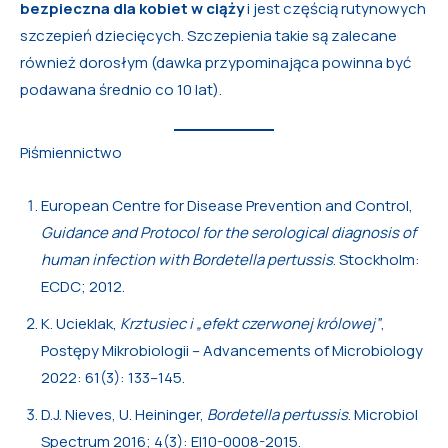
bezpieczna dla kobiet w ciąży
i jest częścią rutynowych
szczepień dziecięcych. Szczepienia takie są zalecane
również dorosłym (dawka przypominająca powinna być
podawana średnio co 10 lat).
Piśmiennictwo
European Centre for Disease Prevention and Control,
Guidance and Protocol for the serological diagnosis of
human infection with Bordetella pertussis
. Stockholm:
ECDC; 2012.
K. Ucieklak,
Krztusiec i „efekt czerwonej królowej”
,
Postępy Mikrobiologii – Advancements of Microbiology
2022: 61(3): 133–145.
D.J. Nieves, U. Heininger,
Bordetella pertussis
. Microbiol
Spectrum 2016; 4(3): EI10-0008-2015.