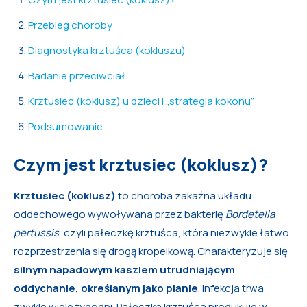
Przebieg choroby
Diagnostyka krztuśca (kokluszu)
Badanie przeciwciał
Krztusiec (koklusz) u dzieci i „strategia kokonu”
Podsumowanie
Czym jest krztusiec (koklusz)?
Krztusiec (koklusz)
to choroba zakaźna układu
oddechowego wywoływana przez bakterię
Bordetella
pertussis
,
czyli pałeczkę krztuśca,
która niezwykle łatwo
rozprzestrzenia się drogą kropelkową. Charakteryzuje się
silnym napadowym kaszlem utrudniającym
oddychanie, określanym jako pianie
. Infekcja trwa
zwykle wiele tygodni. Pałeczka krztuśca produkuje w