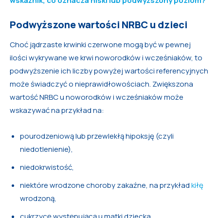
wskaźnik, co oznacza niski lub podwyższony poziom?
Podwyższone wartości NRBC u dzieci
Choć jądrzaste krwinki czerwone mogą być w pewnej
ilości wykrywane we krwi noworodków i wcześniaków, to
podwyższenie ich liczby powyżej wartości referencyjnych
może świadczyć o nieprawidłowościach. Zwiększona
wartość NRBC u noworodków i wcześniaków może
wskazywać na przykład na:
pourodzeniową lub przewlekłą hipoksję (czyli
niedotlenienie),
niedokrwistość,
niektóre wrodzone choroby zakaźne, na przykład
kiłę
wrodzoną,
cukrzycę występującą u matki dziecka.