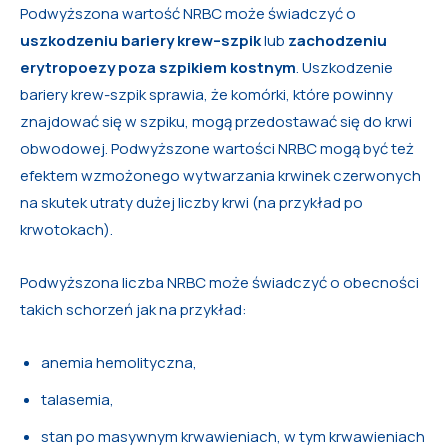
Podwyższona wartość NRBC może świadczyć o
uszkodzeniu bariery krew–szpik
lub
zachodzeniu
erytropoezy poza szpikiem kostnym
. Uszkodzenie
bariery krew-szpik sprawia, że komórki, które powinny
znajdować się w szpiku, mogą przedostawać się do krwi
obwodowej. Podwyższone wartości NRBC mogą być też
efektem wzmożonego wytwarzania krwinek czerwonych
na skutek utraty dużej liczby krwi (na przykład po
krwotokach).
Podwyższona liczba NRBC może świadczyć o obecności
takich schorzeń jak na przykład:
anemia hemolityczna,
talasemia,
stan po masywnym krwawieniach, w tym krwawieniach