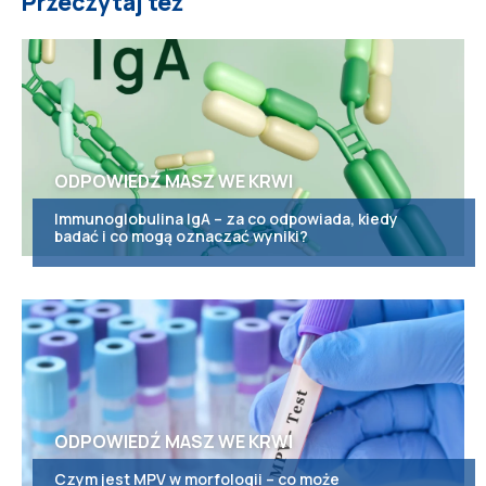
Przeczytaj też
ODPOWIEDŹ MASZ WE KRWI
Immunoglobulina IgA – za co odpowiada, kiedy
badać i co mogą oznaczać wyniki?
ODPOWIEDŹ MASZ WE KRWI
Czym jest MPV w morfologii – co może