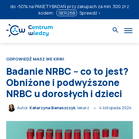
do
-50%
na PAKIETY BADAŃ przy zakupach za min. 300 zł z
kodem:
SIER26B
Sprawdź ›
ODPOWIEDŹ MASZ WE KRWI
Badanie NRBC – co to jest?
Obniżone i podwyższone
NRBC u dorosłych i dzieci
4 listopada 2024
Autor
Katarzyna Banaszczyk
, lekarz