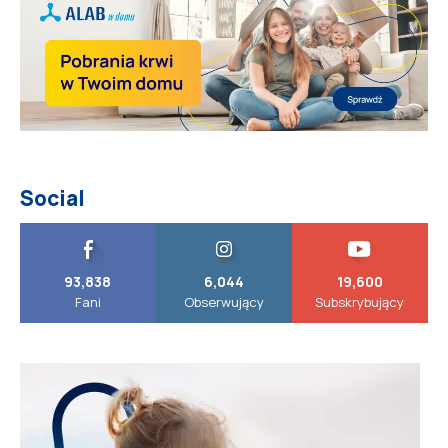
Social
93,838
6,044
19,600
Fani
Obserwujący
Subskrybujący