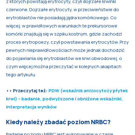
z których powstają erytrocyty, czyli dojrzałe krwinki
czerwone. Dojrzałe erytrocyty, w przeciwieństwie do
erytroblastów nie posiadają jądra komórkowego. Co
więcej, w prawidłowych warunkach te prekursorowe
komórki znajdują się w szpiku kostnym, gdzie zachodzi
proces erytropoezy, czyli powstawania erytrocytów. Przy
pewnych nieprawidłowościach może jednak dochodzić
do pojawiania się erytroblastów we krwi obwodowej, o
czym więcej można przeczytać w kolejnych akapitach
tego artykułu.
>>
Przeczytaj też:
PDW (wskaźnik anizocytozy płytek
krwi) – badanie, podwyższone i obniżone wskaźniki,
interpretacja wyników
Kiedy należy zbadać poziom NRBC?
Badanie poziomu NRBC jest wykonywane w czasie