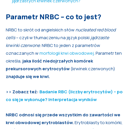
jądrzastych krwinek czerwonych?
Parametr NRBC – co to jest?
NRBC to skrót od angielskich słów
nucleated red blood
cells
– czyli w tłumaczeniu na język polski
jądrzaste
krwinki czerwone
. NRBC to jeden z parametrów
oznaczanych w
morfologii krwi obwodowej
. Parametr ten
określa,
jaka ilość niedojrzałych komórek
prekursorowych erytrocytów
(krwinek czerwonych)
znajduje się we krwi.
>> Zobacz też:
Badanie RBC (liczby erytrocytów) – po
co się je wykonuje? Interpretacja wyników
NRBC odnosi się przede wszystkim do zawartości we
krwi obwodowej erytroblastów.
Erytroblasty to komórki,