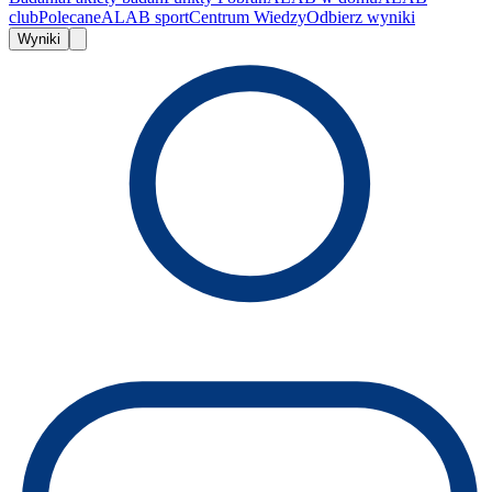
club
Polecane
ALAB sport
Centrum Wiedzy
Odbierz wyniki
Wyniki