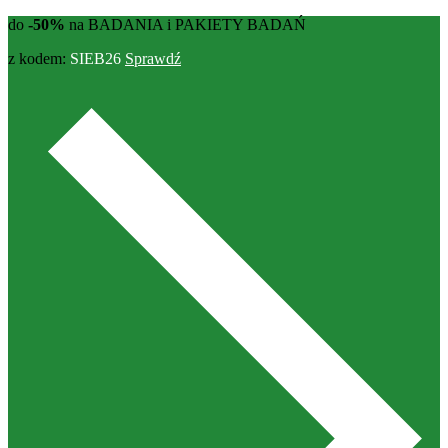
do
-50%
na BADANIA i PAKIETY BADAŃ
z kodem:
SIEB26
Sprawdź