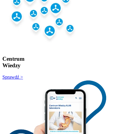
Centrum
Wiedzy
Sprawdź >