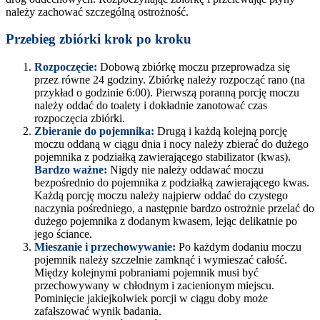
należy zachować szczególną ostrożność.
Przebieg zbiórki krok po kroku
Rozpoczęcie:
Dobową zbiórkę moczu przeprowadza się
przez równe 24 godziny. Zbiórkę należy rozpocząć rano (na
przykład o godzinie 6:00). Pierwszą poranną porcję moczu
należy oddać do toalety i dokładnie zanotować czas
rozpoczęcia zbiórki.
Zbieranie do pojemnika:
Drugą i każdą kolejną porcję
moczu oddaną w ciągu dnia i nocy należy zbierać do dużego
pojemnika z podziałką zawierającego stabilizator (kwas).
Bardzo ważne:
Nigdy nie należy oddawać moczu
bezpośrednio do pojemnika z podziałką zawierającego kwas.
Każdą porcję moczu należy najpierw oddać do czystego
naczynia pośredniego, a następnie bardzo ostrożnie przelać do
dużego pojemnika z dodanym kwasem, lejąc delikatnie po
jego ściance.
Mieszanie i przechowywanie:
Po każdym dodaniu moczu
pojemnik należy szczelnie zamknąć i wymieszać całość.
Między kolejnymi pobraniami pojemnik musi być
przechowywany w chłodnym i zacienionym miejscu.
Pominięcie jakiejkolwiek porcji w ciągu doby może
zafałszować wynik badania.