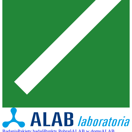
Badania
Pakiety badań
Punkty Pobrań
ALAB w domu
ALAB