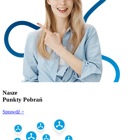
Nasze
Punkty Pobrań
Sprawdź >