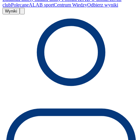
club
Polecane
ALAB sport
Centrum Wiedzy
Odbierz wyniki
Wyniki