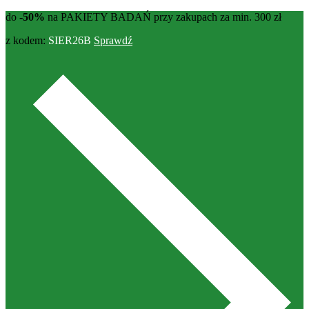
do
-50%
na PAKIETY BADAŃ przy zakupach za min. 300 zł
z kodem:
SIER26B
Sprawdź