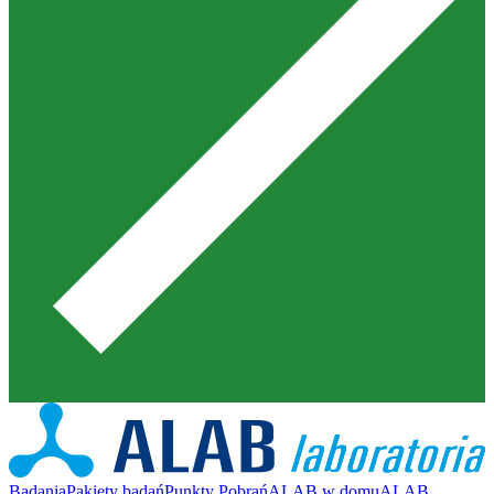
Badania
Pakiety badań
Punkty Pobrań
ALAB w domu
ALAB