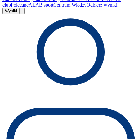
club
Polecane
ALAB sport
Centrum Wiedzy
Odbierz wyniki
Wyniki