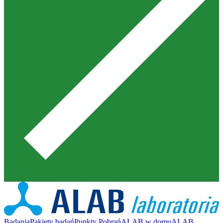
Badania
Pakiety badań
Punkty Pobrań
ALAB w domu
ALAB