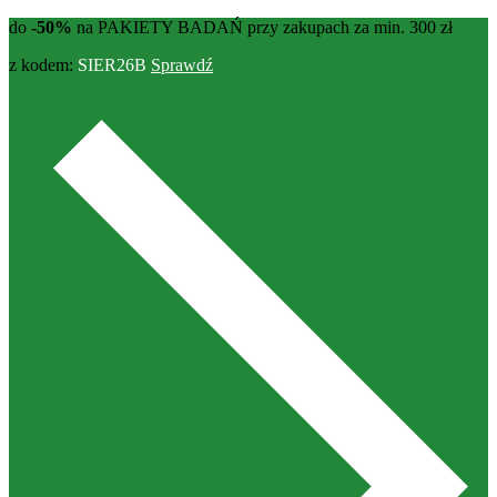
do
-50%
na PAKIETY BADAŃ przy zakupach za min. 300 zł
z kodem:
SIER26B
Sprawdź