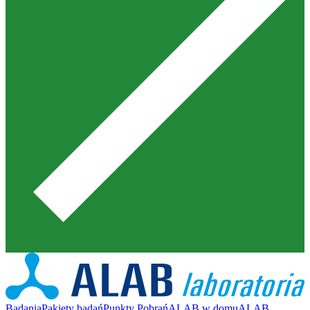
Badania
Pakiety badań
Punkty Pobrań
ALAB w domu
ALAB