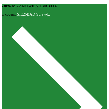
-30%
na ZAMÓWIENIE od 300 zł
z kodem:
SIE26BAD
Sprawdź