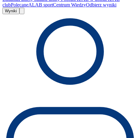
club
Polecane
ALAB sport
Centrum Wiedzy
Odbierz wyniki
Wyniki