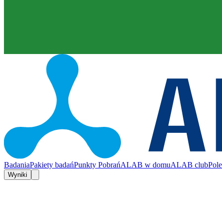
Badania
Pakiety badań
Punkty Pobrań
ALAB w domu
ALAB club
Pol
Wyniki