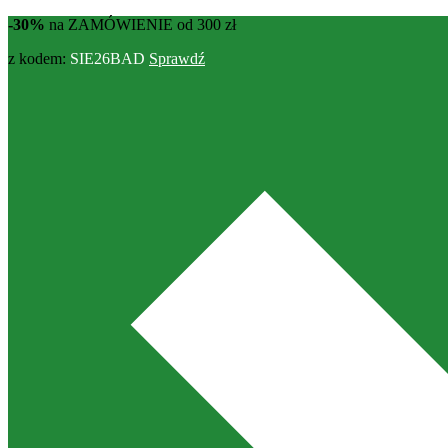
-30%
na ZAMÓWIENIE od 300 zł
z kodem:
SIE26BAD
Sprawdź