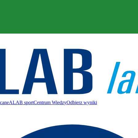
ecane
ALAB sport
Centrum Wiedzy
Odbierz wyniki