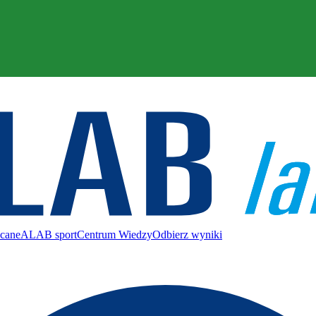
ecane
ALAB sport
Centrum Wiedzy
Odbierz wyniki