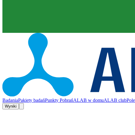
Badania
Pakiety badań
Punkty Pobrań
ALAB w domu
ALAB club
Pol
Wyniki