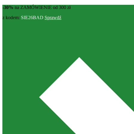
-30%
na ZAMÓWIENIE od 300 zł
z kodem:
SIE26BAD
Sprawdź