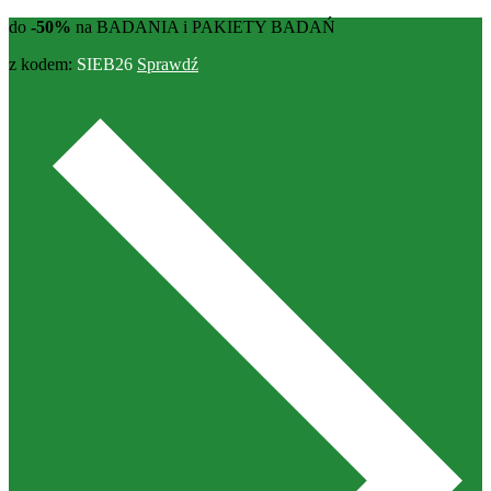
do
-50%
na BADANIA i PAKIETY BADAŃ
z kodem:
SIEB26
Sprawdź