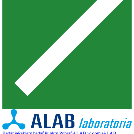
Badania
Pakiety badań
Punkty Pobrań
ALAB w domu
ALAB