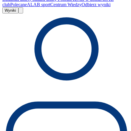
club
Polecane
ALAB sport
Centrum Wiedzy
Odbierz wyniki
Wyniki