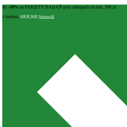
do
-50%
na PAKIETY BADAŃ przy zakupach za min. 300 zł
z kodem:
SIER26B
Sprawdź