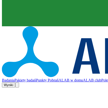
Badania
Pakiety badań
Punkty Pobrań
ALAB w domu
ALAB club
Pol
Wyniki