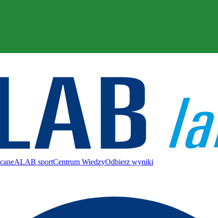
ecane
ALAB sport
Centrum Wiedzy
Odbierz wyniki