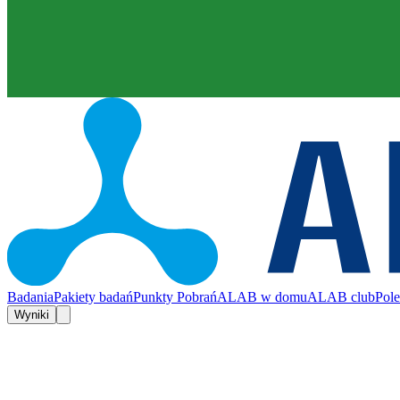
Badania
Pakiety badań
Punkty Pobrań
ALAB w domu
ALAB club
Pol
Wyniki