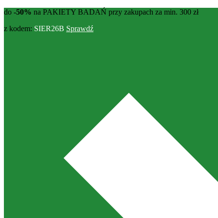
do
-50%
na PAKIETY BADAŃ przy zakupach za min. 300 zł
z kodem:
SIER26B
Sprawdź