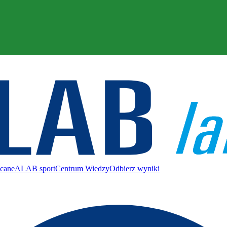
ecane
ALAB sport
Centrum Wiedzy
Odbierz wyniki