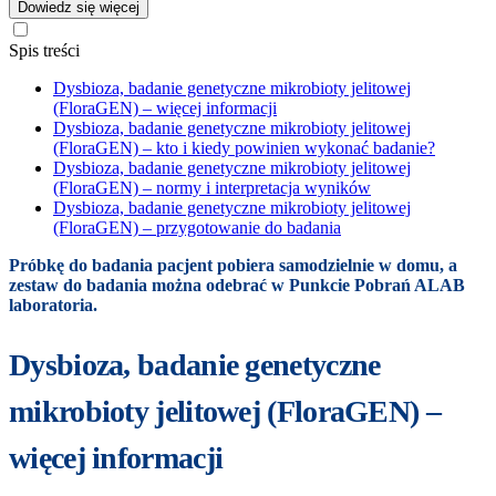
Dowiedz się więcej
Spis treści
Dysbioza, badanie genetyczne mikrobioty jelitowej
(FloraGEN) – więcej informacji
Dysbioza, badanie genetyczne mikrobioty jelitowej
(FloraGEN) – kto i kiedy powinien wykonać badanie?
Dysbioza, badanie genetyczne mikrobioty jelitowej
(FloraGEN) – normy i interpretacja wyników
Dysbioza, badanie genetyczne mikrobioty jelitowej
(FloraGEN) – przygotowanie do badania
Próbkę do badania pacjent pobiera samodzielnie w domu, a
zestaw do badania można odebrać w Punkcie Pobrań ALAB
laboratoria.
Dysbioza, badanie genetyczne
mikrobioty jelitowej (FloraGEN) –
więcej informacji