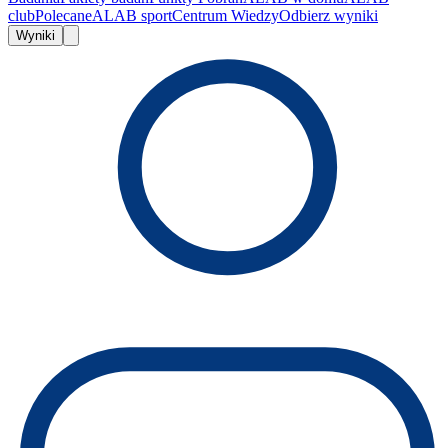
club
Polecane
ALAB sport
Centrum Wiedzy
Odbierz wyniki
Wyniki