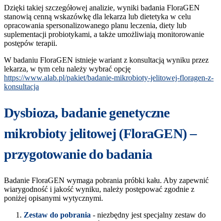
Dzięki takiej szczegółowej analizie, wyniki badania FloraGEN
stanowią cenną wskazówkę dla lekarza lub dietetyka w celu
opracowania spersonalizowanego planu leczenia, diety lub
suplementacji probiotykami, a także umożliwiają monitorowanie
postępów terapii.
W badaniu FloraGEN istnieje wariant z konsultacją wyniku przez
lekarza, w tym celu należy wybrać opcję
https://www.alab.pl/pakiet/badanie-mikrobioty-jelitowej-floragen-z-
konsultacja
Dysbioza, badanie genetyczne
mikrobioty jelitowej (FloraGEN) –
przygotowanie do badania
Badanie FloraGEN wymaga pobrania próbki kału. Aby zapewnić
wiarygodność i jakość wyniku, należy postępować zgodnie z
poniżej opisanymi wytycznymi.
Zestaw do pobrania
- niezbędny jest specjalny zestaw do