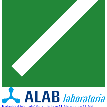
Badania
Pakiety badań
Punkty Pobrań
ALAB w domu
ALAB