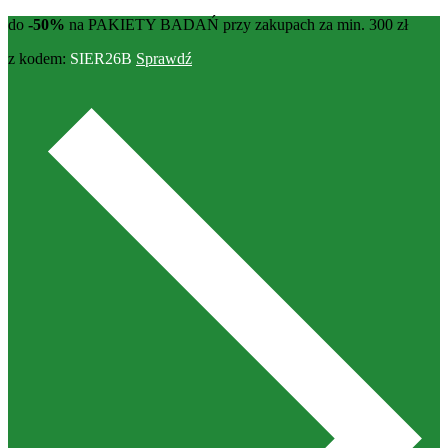
do
-50%
na PAKIETY BADAŃ przy zakupach za min. 300 zł
z kodem:
SIER26B
Sprawdź