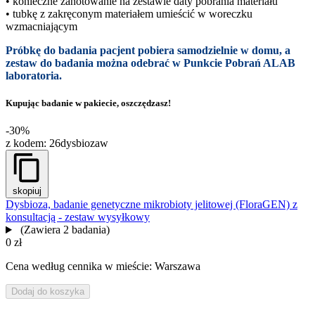
• konieczne zanotowanie na zestawie daty pobrania materiału
• tubkę z zakręconym materiałem umieścić w woreczku
wzmacniającym
Próbkę do badania pacjent pobiera samodzielnie w domu, a
zestaw do badania można odebrać w Punkcie Pobrań ALAB
laboratoria.
Kupując badanie w pakiecie, oszczędzasz!
-30%
z kodem:
26dysbiozaw
skopiuj
Dysbioza, badanie genetyczne mikrobioty jelitowej (FloraGEN) z
konsultacją - zestaw wysyłkowy
(Zawiera 2 badania)
0 zł
Cena według cennika w mieście: Warszawa
Dodaj do koszyka