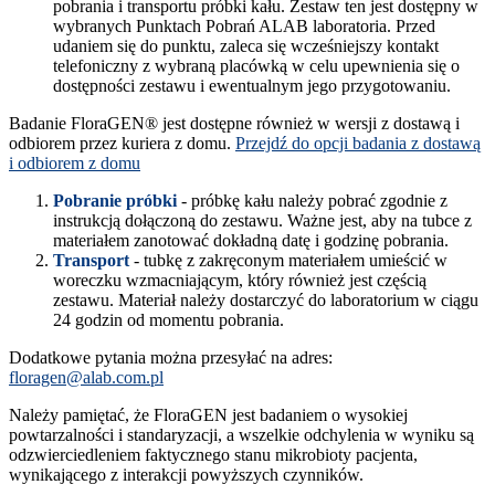
pobrania i transportu próbki kału. Zestaw ten jest dostępny w
wybranych Punktach Pobrań ALAB laboratoria. Przed
udaniem się do punktu, zaleca się wcześniejszy kontakt
telefoniczny z wybraną placówką w celu upewnienia się o
dostępności zestawu i ewentualnym jego przygotowaniu.
Badanie FloraGEN® jest dostępne również w wersji z dostawą i
odbiorem przez kuriera z domu.
Przejdź do opcji badania z dostawą
i odbiorem z domu
Pobranie próbki
- próbkę kału należy pobrać zgodnie z
instrukcją dołączoną do zestawu. Ważne jest, aby na tubce z
materiałem zanotować dokładną datę i godzinę pobrania.
Transport
- tubkę z zakręconym materiałem umieścić w
woreczku wzmacniającym, który również jest częścią
zestawu. Materiał należy dostarczyć do laboratorium w ciągu
24 godzin od momentu pobrania.
Dodatkowe pytania można przesyłać na adres:
floragen@alab.com.pl
Należy pamiętać, że FloraGEN jest badaniem o wysokiej
powtarzalności i standaryzacji, a wszelkie odchylenia w wyniku są
odzwierciedleniem faktycznego stanu mikrobioty pacjenta,
wynikającego z interakcji powyższych czynników.