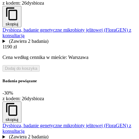
z kodem:
26dysbioza
skopiuj
Dysbioza, badanie genetyczne mikrobioty jelitowej (FloraGEN) z
konsultacją
(Zawiera 2 badania)
1190 zł
Cena według cennika w mieście: Warszawa
Dodaj do koszyka
Badania powiązane
-30%
z kodem:
26dysbioza
skopiuj
Dysbioza, badanie genetyczne mikrobioty jelitowej (FloraGEN) z
konsultacją
(Zawiera 2 badania)