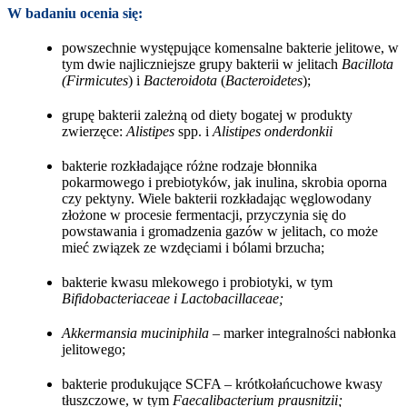
W badaniu ocenia się:
powszechnie występujące komensalne bakterie jelitowe, w
tym dwie najliczniejsze grupy bakterii w jelitach
Bacillota
(Firmicutes
) i
Bacteroidota
(
Bacteroidetes
);
grupę bakterii zależną od diety bogatej w produkty
zwierzęce:
Alistipes
spp. i
Alistipes onderdonkii
bakterie rozkładające różne rodzaje błonnika
pokarmowego i prebiotyków, jak inulina, skrobia oporna
czy pektyny. Wiele bakterii rozkładając węglowodany
złożone w procesie fermentacji, przyczynia się do
powstawania i gromadzenia gazów w jelitach, co może
mieć związek ze wzdęciami i bólami brzucha;
bakterie kwasu mlekowego i probiotyki, w tym
Bifidobacteriaceae i
Lactobacillaceae;
Akkermansia muciniphila –
marker integralności nabłonka
jelitowego;
bakterie produkujące SCFA – krótkołańcuchowe kwasy
tłuszczowe, w tym
Faecalibacterium prausnitzii;