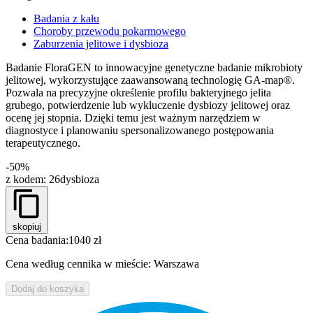
Badania z kału
Choroby przewodu pokarmowego
Zaburzenia jelitowe i dysbioza
Badanie FloraGEN to innowacyjne genetyczne badanie mikrobioty
jelitowej, wykorzystujące zaawansowaną technologię GA-map®.
Pozwala na precyzyjne określenie profilu bakteryjnego jelita
grubego, potwierdzenie lub wykluczenie dysbiozy jelitowej oraz
ocenę jej stopnia. Dzięki temu jest ważnym narzędziem w
diagnostyce i planowaniu spersonalizowanego postępowania
terapeutycznego.
-50%
z kodem:
26dysbioza
skopiuj
Cena badania:
1040 zł
Cena według cennika w mieście: Warszawa
Dodaj do koszyka