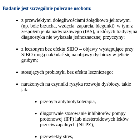
Badanie jest szczególnie polecane osobom:
z przewlekłymi dolegliwościami żołądkowo-jelitowymi
(np. bóle brzucha, wzdęcia, zaparcia, biegunki), w tym z
zespołem jelita nadwrażliwego (IBS), u których tradycyjna
diagnostyka nie wykazała jednoznacznej przyczyny;
z leczonym bez efektu SIBO – objawy występujące przy
SIBO mogą nakładać się na objawy dysbiozy w jelicie
grubym;
stosujących probiotyki bez efektu leczniczego;
narażonych na czynniki ryzyka rozwoju dysbiozy, takie
jak:
przebyta antybiotykoterapia,
długotrwałe stosowanie inhibitorów pompy
protonowej (IPP) lub niesteroidowych leków
przeciwzapalnych (NLPZ),
przewlekły stres,