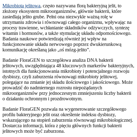
Mikrobiota jelitowa
, często nazywana florą bakteryjną jelit, to
złożony ekosystem mikroorganizmów, głównie bakterii, które
zasiedlają jelito grube. Pełni ona niezwykle ważną rolę w
utrzymaniu zdrowia i równowagi całego organizmu, wpływając na
procesy trawienne, wchłanianie składników odżywczych, syntezę
witamin i hormonów, a także stymulację układu odpornościowego.
Badania naukowe potwierdzają również jej wpływ na
funkcjonowanie układu nerwowego poprzez dwukierunkową
komunikację określaną jako „oś mózg-jelito”.
Badanie FloraGEN to szczegółowa analiza DNA bakterii
jelitowych, uwzględniająca 48 kluczowych markerów bakteryjnych,
istotnych dla funkcjonowania mikrobioty i potencjalnego rozwoju
dysbiozy, czyli zaburzenia równowagi mikrobioty jelitowej,
polegające na zmianie jej składu ilościowego i jakościowego. Może
prowadzić do nadmiernego rozrostu niepożądanych
mikroorganizmów przy jednoczesnym zmniejszeniu liczby bakterii
o działaniu ochronnym i prozdrowotnym.
Badanie FloraGEN pozwala na wygenerowanie szczegółowego
profilu bakteryjnego jelit oraz określenie indeksu dysbiozy,
wskazującego na stopień zaburzenia równowagi mikrobiologicznej.
Dostarcza informacji, która z pięciu głównych funkcji bakterii
jelitowych może być zaburzona.