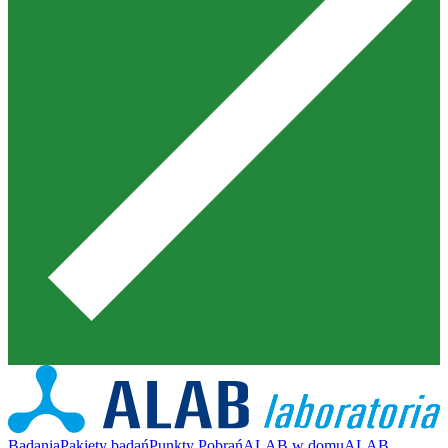
Badania
Pakiety badań
Punkty Pobrań
ALAB w domu
ALAB