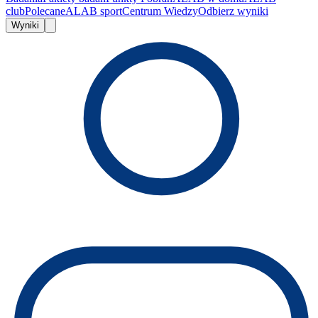
club
Polecane
ALAB sport
Centrum Wiedzy
Odbierz wyniki
Wyniki