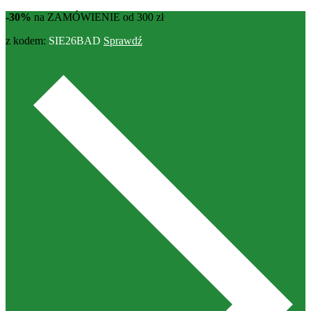
-30%
na ZAMÓWIENIE od 300 zł
z kodem:
SIE26BAD
Sprawdź