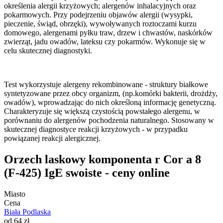
określenia alergii krzyżowych; alergenów inhalacyjnych oraz
pokarmowych. Przy podejrzeniu objawów alergii (wysypki,
pieczenie, świąd, obrzęki), wywoływanych roztoczami kurzu
domowego, alergenami pyłku traw, drzew i chwastów, naskórków
zwierząt, jadu owadów, lateksu czy pokarmów. Wykonuje się w
celu skutecznej diagnostyki.
Test wykorzystuje alergeny rekombinowane - struktury białkowe
syntetyzowane przez obcy organizm, (np.komórki bakterii, drożdży,
owadów), wprowadzając do nich określoną informację genetyczną.
Charakteryzuje się większą czystością powstałego alergenu, w
porównaniu do alergenów pochodzenia naturalnego. Stosowany w
skutecznej diagnostyce reakcji krzyżowych - w przypadku
powiązanej reakcji alergicznej.
Orzech laskowy komponenta r Cor a 8
(F-425) IgE swoiste - ceny online
Miasto
Cena
Biała Podlaska
od 64 zł