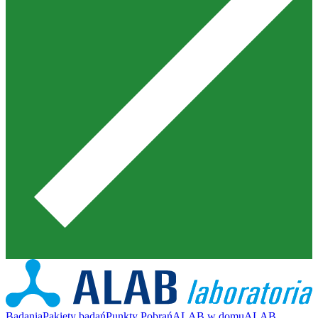
Badania
Pakiety badań
Punkty Pobrań
ALAB w domu
ALAB