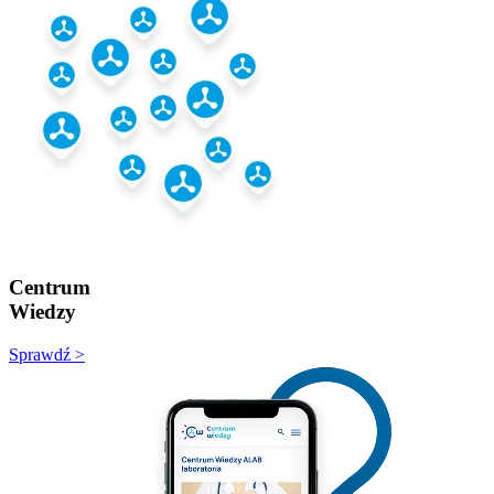
Centrum
Wiedzy
Sprawdź >