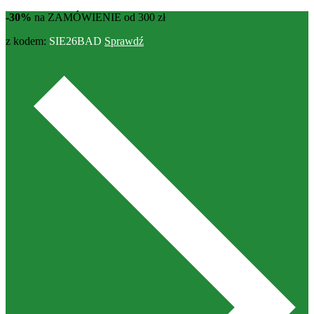
-30%
na ZAMÓWIENIE od 300 zł
z kodem:
SIE26BAD
Sprawdź