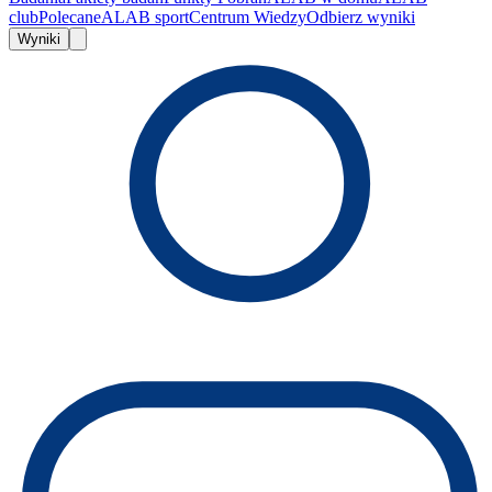
club
Polecane
ALAB sport
Centrum Wiedzy
Odbierz wyniki
Wyniki