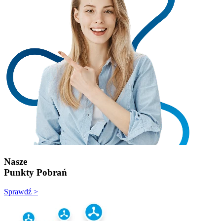
Nasze
Punkty Pobrań
Sprawdź >