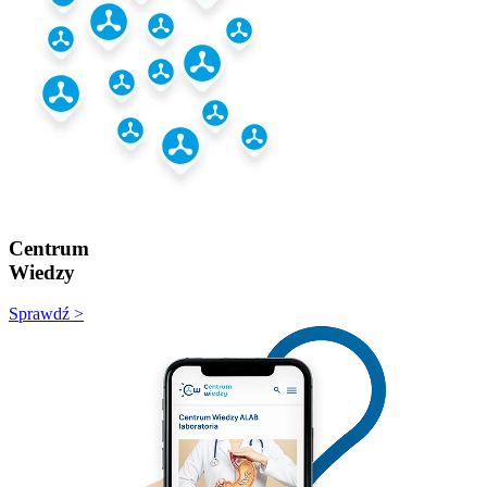
Centrum
Wiedzy
Sprawdź >