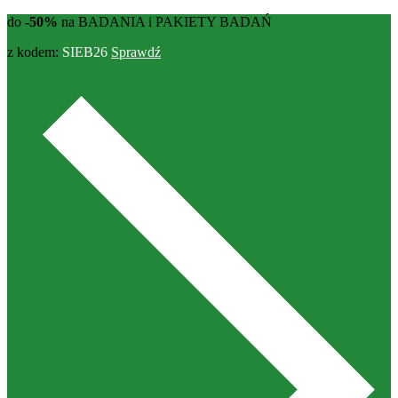
do
-50%
na BADANIA i PAKIETY BADAŃ
z kodem:
SIEB26
Sprawdź