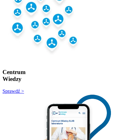
Centrum
Wiedzy
Sprawdź >