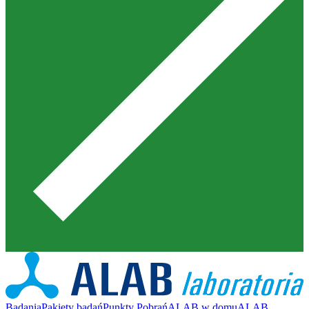
Badania
Pakiety badań
Punkty Pobrań
ALAB w domu
ALAB