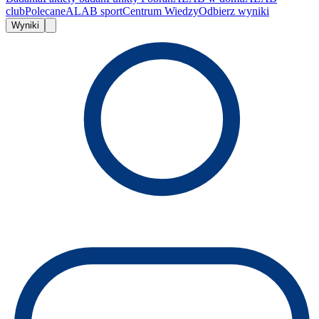
club
Polecane
ALAB sport
Centrum Wiedzy
Odbierz wyniki
Wyniki