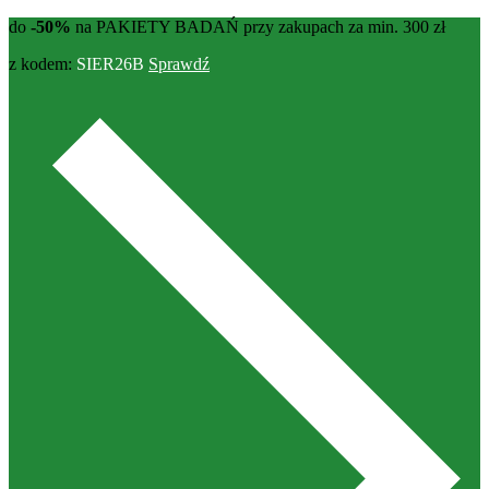
do
-50%
na PAKIETY BADAŃ przy zakupach za min. 300 zł
z kodem:
SIER26B
Sprawdź