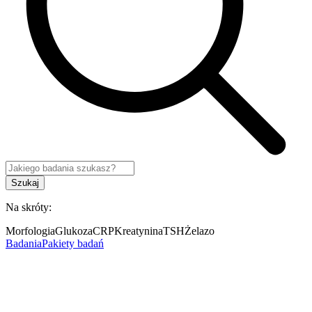
Szukaj
Na skróty:
Morfologia
Glukoza
CRP
Kreatynina
TSH
Żelazo
Badania
Pakiety badań