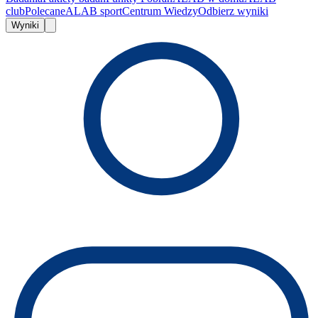
club
Polecane
ALAB sport
Centrum Wiedzy
Odbierz wyniki
Wyniki