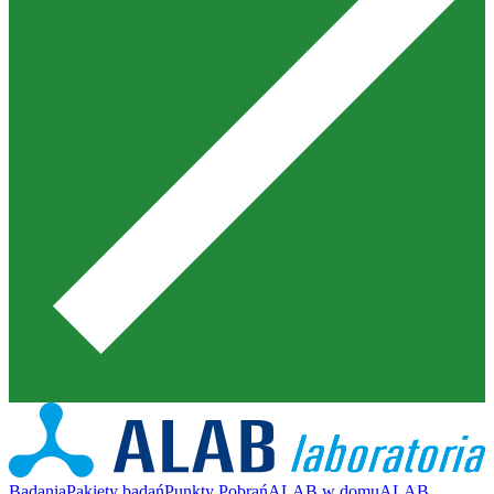
Badania
Pakiety badań
Punkty Pobrań
ALAB w domu
ALAB