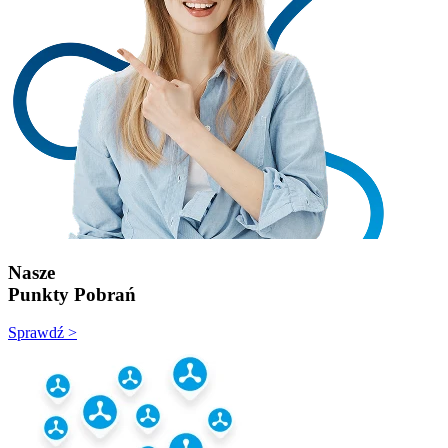
Nasze
Punkty Pobrań
Sprawdź >