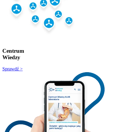
Centrum
Wiedzy
Sprawdź >