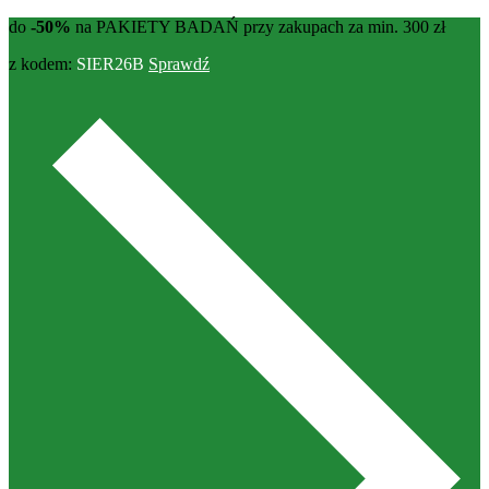
do
-50%
na PAKIETY BADAŃ przy zakupach za min. 300 zł
z kodem:
SIER26B
Sprawdź