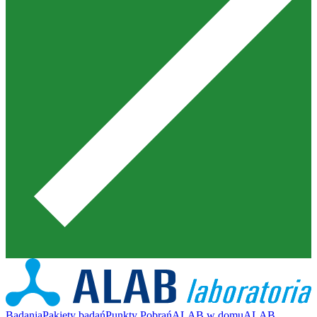
Badania
Pakiety badań
Punkty Pobrań
ALAB w domu
ALAB