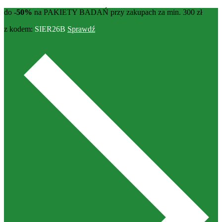
do
-50%
na PAKIETY BADAŃ przy zakupach za min. 300 zł
z kodem:
SIER26B
Sprawdź