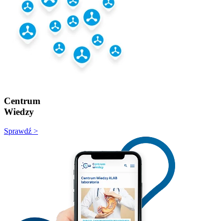
Centrum
Wiedzy
Sprawdź >