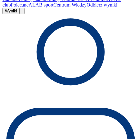
club
Polecane
ALAB sport
Centrum Wiedzy
Odbierz wyniki
Wyniki