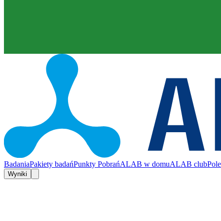
Badania
Pakiety badań
Punkty Pobrań
ALAB w domu
ALAB club
Pol
Wyniki