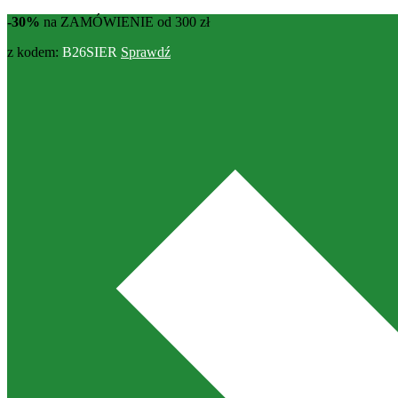
-30%
na ZAMÓWIENIE od 300 zł
z kodem:
B26SIER
Sprawdź