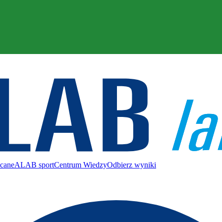
ecane
ALAB sport
Centrum Wiedzy
Odbierz wyniki