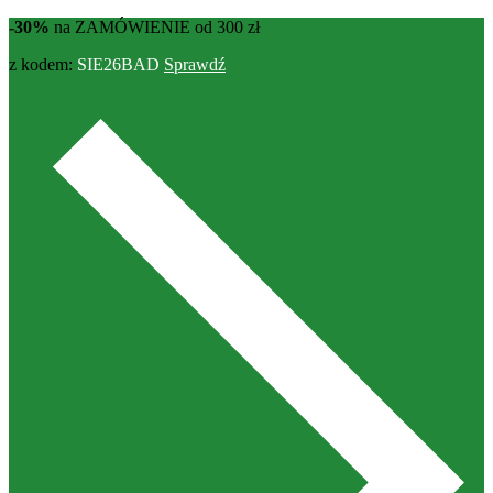
-30%
na ZAMÓWIENIE od 300 zł
z kodem:
SIE26BAD
Sprawdź