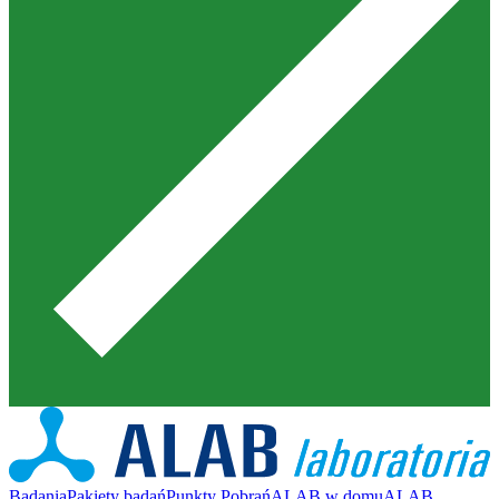
Badania
Pakiety badań
Punkty Pobrań
ALAB w domu
ALAB