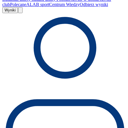
club
Polecane
ALAB sport
Centrum Wiedzy
Odbierz wyniki
Wyniki