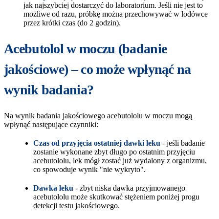
jak najszybciej dostarczyć do laboratorium. Jeśli nie jest to
możliwe od razu, próbkę można przechowywać w lodówce
przez krótki czas (do 2 godzin).
Acebutolol w moczu (badanie
jakościowe) – co może wpłynąć na
wynik badania?
Na wynik badania jakościowego acebutololu w moczu mogą
wpłynąć następujące czynniki:
Czas od przyjęcia ostatniej dawki leku
- jeśli badanie
zostanie wykonane zbyt długo po ostatnim przyjęciu
acebutololu, lek mógł zostać już wydalony z organizmu,
co spowoduje wynik "nie wykryto".
Dawka leku
- zbyt niska dawka przyjmowanego
acebutololu może skutkować stężeniem poniżej progu
detekcji testu jakościowego.