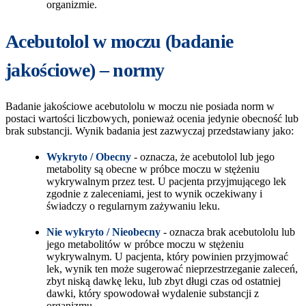
organizmie.
Acebutolol w moczu (badanie
jakościowe) – normy
Badanie jakościowe acebutololu w moczu nie posiada norm w
postaci wartości liczbowych, ponieważ ocenia jedynie obecność lub
brak substancji. Wynik badania jest zazwyczaj przedstawiany jako:
Wykryto / Obecny
- oznacza, że acebutolol lub jego
metabolity są obecne w próbce moczu w stężeniu
wykrywalnym przez test. U pacjenta przyjmującego lek
zgodnie z zaleceniami, jest to wynik oczekiwany i
świadczy o regularnym zażywaniu leku.
Nie wykryto / Nieobecny
- oznacza brak acebutololu lub
jego metabolitów w próbce moczu w stężeniu
wykrywalnym. U pacjenta, który powinien przyjmować
lek, wynik ten może sugerować nieprzestrzeganie zaleceń,
zbyt niską dawkę leku, lub zbyt długi czas od ostatniej
dawki, który spowodował wydalenie substancji z
organizmu.