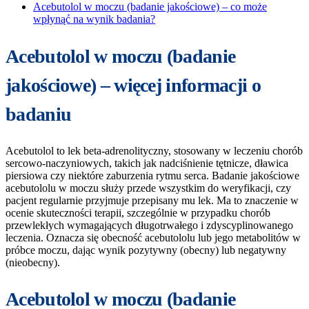
Acebutolol w moczu (badanie jakościowe) – co może
wpłynąć na wynik badania?
Acebutolol w moczu (badanie
jakościowe) – więcej informacji o
badaniu
Acebutolol to lek beta-adrenolityczny, stosowany w leczeniu chorób
sercowo-naczyniowych, takich jak nadciśnienie tętnicze, dławica
piersiowa czy niektóre zaburzenia rytmu serca. Badanie jakościowe
acebutololu w moczu służy przede wszystkim do weryfikacji, czy
pacjent regularnie przyjmuje przepisany mu lek. Ma to znaczenie w
ocenie skuteczności terapii, szczególnie w przypadku chorób
przewlekłych wymagających długotrwałego i zdyscyplinowanego
leczenia. Oznacza się obecność acebutololu lub jego metabolitów w
próbce moczu, dając wynik pozytywny (obecny) lub negatywny
(nieobecny).
Acebutolol w moczu (badanie