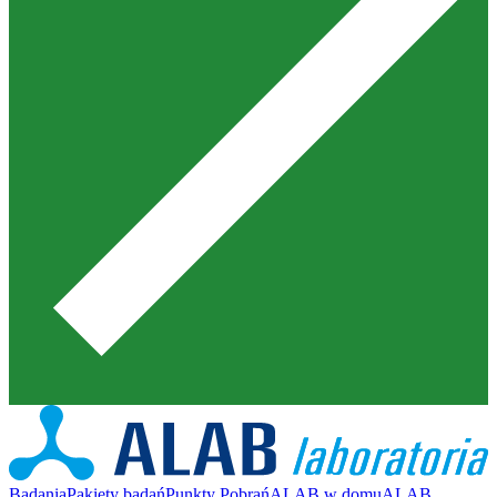
Badania
Pakiety badań
Punkty Pobrań
ALAB w domu
ALAB