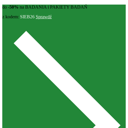
do
-50%
na BADANIA i PAKIETY BADAŃ
z kodem:
SIEB26
Sprawdź