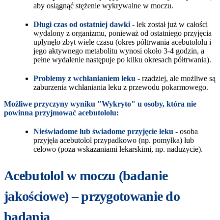
aby osiągnąć stężenie wykrywalne w moczu.
Długi czas od ostatniej dawki
- lek został już w całości
wydalony z organizmu, ponieważ od ostatniego przyjęcia
upłynęło zbyt wiele czasu (okres półtrwania acebutololu i
jego aktywnego metabolitu wynosi około 3-4 godzin, a
pełne wydalenie następuje po kilku okresach półtrwania).
Problemy z wchłanianiem leku
- rzadziej, ale możliwe są
zaburzenia wchłaniania leku z przewodu pokarmowego.
Możliwe przyczyny wyniku "Wykryto" u osoby, która nie
powinna przyjmować acebutololu:
Nieświadome lub świadome przyjęcie leku
- osoba
przyjęła acebutolol przypadkowo (np. pomyłka) lub
celowo (poza wskazaniami lekarskimi, np. nadużycie).
Acebutolol w moczu (badanie
jakościowe) – przygotowanie do
badania