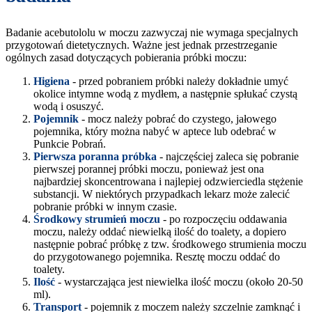
Badanie acebutololu w moczu zazwyczaj nie wymaga specjalnych
przygotowań dietetycznych. Ważne jest jednak przestrzeganie
ogólnych zasad dotyczących pobierania próbki moczu:
Higiena
- przed pobraniem próbki należy dokładnie umyć
okolice intymne wodą z mydłem, a następnie spłukać czystą
wodą i osuszyć.
Pojemnik
- mocz należy pobrać do czystego, jałowego
pojemnika, który można nabyć w aptece lub odebrać w
Punkcie Pobrań.
Pierwsza poranna próbka
- najczęściej zaleca się pobranie
pierwszej porannej próbki moczu, ponieważ jest ona
najbardziej skoncentrowana i najlepiej odzwierciedla stężenie
substancji. W niektórych przypadkach lekarz może zalecić
pobranie próbki w innym czasie.
Środkowy strumień moczu
- po rozpoczęciu oddawania
moczu, należy oddać niewielką ilość do toalety, a dopiero
następnie pobrać próbkę z tzw. środkowego strumienia moczu
do przygotowanego pojemnika. Resztę moczu oddać do
toalety.
Ilość
- wystarczająca jest niewielka ilość moczu (około 20-50
ml).
Transport
- pojemnik z moczem należy szczelnie zamknąć i