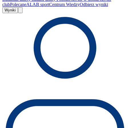
club
Polecane
ALAB sport
Centrum Wiedzy
Odbierz wyniki
Wyniki