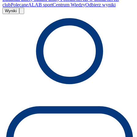
club
Polecane
ALAB sport
Centrum Wiedzy
Odbierz wyniki
Wyniki