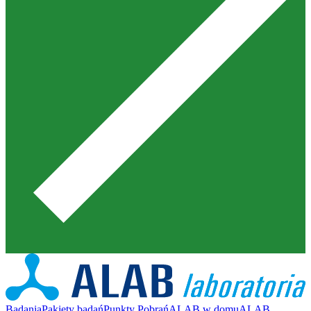
Badania
Pakiety badań
Punkty Pobrań
ALAB w domu
ALAB