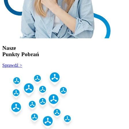
Nasze
Punkty Pobrań
Sprawdź >