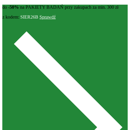
do
-50%
na PAKIETY BADAŃ przy zakupach za min. 300 zł
z kodem:
SIER26B
Sprawdź