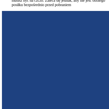
musisz być na czczo. Zaleca się jednak, aby nie jeść obfitego
posiłku bezpośrednio przed pobraniem