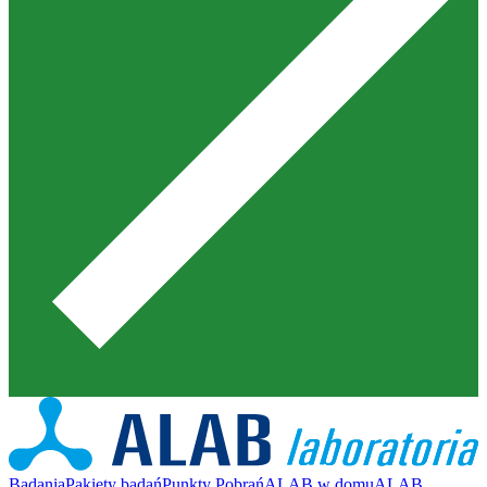
Badania
Pakiety badań
Punkty Pobrań
ALAB w domu
ALAB