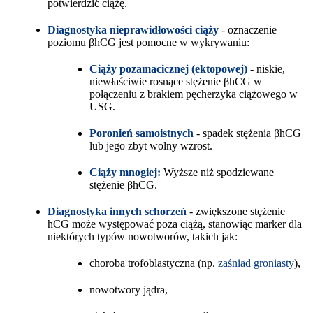
potwierdzić ciążę.
Diagnostyka nieprawidłowości ciąży
- oznaczenie
poziomu βhCG jest pomocne w wykrywaniu:
Ciąży pozamacicznej (ektopowej)
- niskie,
niewłaściwie rosnące stężenie βhCG w
połączeniu z brakiem pęcherzyka ciążowego w
USG.
Poronień samoistnych
- spadek stężenia βhCG
lub jego zbyt wolny wzrost.
Ciąży mnogiej:
Wyższe niż spodziewane
stężenie βhCG.
Diagnostyka innych schorzeń
- zwiększone stężenie
hCG może występować poza ciążą, stanowiąc marker dla
niektórych typów nowotworów, takich jak:
choroba trofoblastyczna (np.
zaśniad groniasty
),
nowotwory jądra,