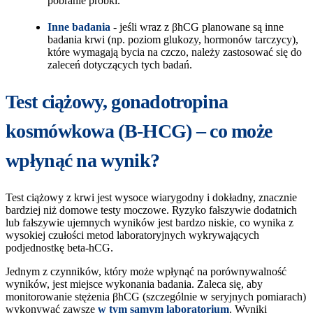
pobranie próbki.
Inne badania
- jeśli wraz z βhCG planowane są inne
badania krwi (np. poziom glukozy, hormonów tarczycy),
które wymagają bycia na czczo, należy zastosować się do
zaleceń dotyczących tych badań.
Test ciążowy, gonadotropina
kosmówkowa (B-HCG) – co może
wpłynąć na wynik?
Test ciążowy z krwi jest wysoce wiarygodny i dokładny, znacznie
bardziej niż domowe testy moczowe. Ryzyko fałszywie dodatnich
lub fałszywie ujemnych wyników jest bardzo niskie, co wynika z
wysokiej czułości metod laboratoryjnych wykrywających
podjednostkę beta-hCG.
Jednym z czynników, który może wpłynąć na porównywalność
wyników, jest miejsce wykonania badania. Zaleca się, aby
monitorowanie stężenia βhCG (szczególnie w seryjnych pomiarach)
wykonywać zawsze
w tym samym laboratorium
. Wyniki