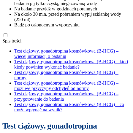
badania pij tylko czystą, niegazowaną wodę
Na badanie przyjdź w godzinach porannych
Na około 30 min. przed pobraniem wypij szklankę wody
(250 ml)
Bądź po całonocnym wypoczynku
Spis treści
Test ciążowy, gonadotropina kosmówkowa (B-HCG) –
więcej informacji o badaniu
Test ciążowy, gonadotropina kosmówkowa (B-HCG) – kto i
kiedy powinien wykonać badanie?
Test ciążowy, gonadotropina kosmówkowa (B-HCG) –
normy
Test ciążowy, gonadotropina kosmówkowa (B-HCG) –
możliwe przyczyny odchyleń od normy
Test ciążowy, gonadotropina kosmówkowa (B-HCG) –
przygotowanie do badania
Test ciążowy, gonadotropina kosmówkowa (B-HCG) – co
może wpłynąć na wynik?
Test ciążowy, gonadotropina