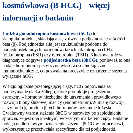
kosmówkowa (B-HCG) – więcej
informacji o badaniu
Ludzka gonadotropina kosmówkowa (hCG)
to
sialoglikoproteina, składająca się z dwóch podjednostek: alfa (α) i
beta (β). Podjednostka alfa jest strukturalnie podobna do
podjednostek innych hormonów, takich jak lutropina (LH),
folikulotropina (FSH) czy tyreotropina (TSH). Kluczową rolę w
diagnostyce odgrywa
podjednostka beta (βhCG)
, ponieważ to ona
nadaje hormonom specyficzne właściwości biologiczne i
immunochemiczne, co pozwala na precyzyjne oznaczenie stężenia
wyłącznie hCG.
W fizjologicznie przebiegającej ciąży, hCG odpowiada za
podtrzymanie ciałka żółtego, które produkuje progesteron i
estrogeny – hormony niezbędne do utrzymania i prawidłowego
rozwoju błony śluzowej macicy (endometrium).W miarę rozwoju
ciąży funkcję produkcji tych hormonów przejmuje łożysko.
Gwałtowny wzrost stężenia βhCG w surowicy po zapłodnieniu
sprawia, że jest ona idealnym, wczesnym markerem ciąży. Badanie
polega na ilościowym oznaczeniu stężenia βhCG w próbce krwi,
wykorzystując przeciwciała specyficzne dla tej podjednostki.