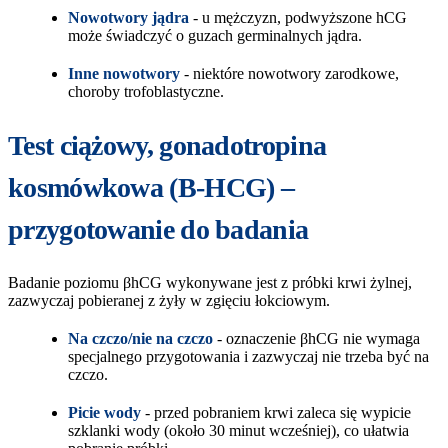
Nowotwory jądra
- u mężczyzn, podwyższone hCG
może świadczyć o guzach germinalnych jądra.
Inne nowotwory
- niektóre nowotwory zarodkowe,
choroby trofoblastyczne.
Test ciążowy, gonadotropina
kosmówkowa (B-HCG) –
przygotowanie do badania
Badanie poziomu βhCG wykonywane jest z próbki krwi żylnej,
zazwyczaj pobieranej z żyły w zgięciu łokciowym.
Na czczo/nie na czczo
- oznaczenie βhCG nie wymaga
specjalnego przygotowania i zazwyczaj nie trzeba być na
czczo.
Picie wody
- przed pobraniem krwi zaleca się wypicie
szklanki wody (około 30 minut wcześniej), co ułatwia