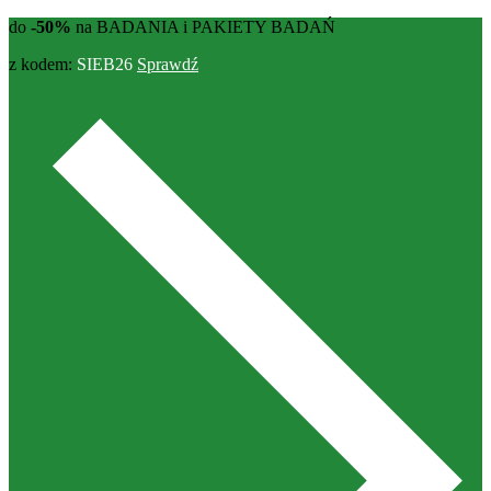
do
-50%
na BADANIA i PAKIETY BADAŃ
z kodem:
SIEB26
Sprawdź