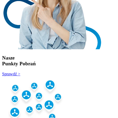
Nasze
Punkty Pobrań
Sprawdź >