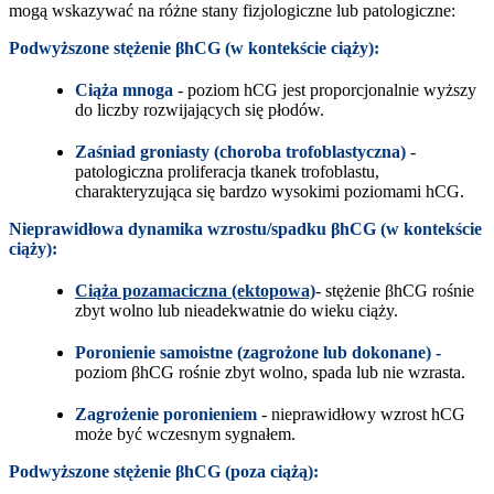
mogą wskazywać na różne stany fizjologiczne lub patologiczne:
Podwyższone stężenie βhCG (w kontekście ciąży):
Ciąża mnoga
- poziom hCG jest proporcjonalnie wyższy
do liczby rozwijających się płodów.
Zaśniad groniasty (choroba trofoblastyczna)
-
patologiczna proliferacja tkanek trofoblastu,
charakteryzująca się bardzo wysokimi poziomami hCG.
Nieprawidłowa dynamika wzrostu/spadku βhCG (w kontekście
ciąży):
Ciąża pozamaciczna (ektopowa)
- stężenie βhCG rośnie
zbyt wolno lub nieadekwatnie do wieku ciąży.
Poronienie samoistne (zagrożone lub dokonane) -
poziom βhCG rośnie zbyt wolno, spada lub nie wzrasta.
Zagrożenie poronieniem
- nieprawidłowy wzrost hCG
może być wczesnym sygnałem.
Podwyższone stężenie βhCG (poza ciążą):