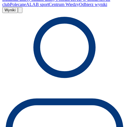
club
Polecane
ALAB sport
Centrum Wiedzy
Odbierz wyniki
Wyniki