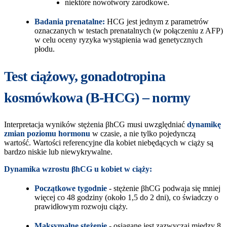
niektóre nowotwory zarodkowe.
Badania prenatalne:
HCG jest jednym z parametrów
oznaczanych w testach prenatalnych (w połączeniu z AFP)
w celu oceny ryzyka wystąpienia wad genetycznych
płodu.
Test ciążowy, gonadotropina
kosmówkowa (B-HCG) – normy
Interpretacja wyników stężenia βhCG musi uwzględniać
dynamikę
zmian poziomu hormonu
w czasie, a nie tylko pojedynczą
wartość. Wartości referencyjne dla kobiet niebędących w ciąży są
bardzo niskie lub niewykrywalne.
Dynamika wzrostu
βhCG u kobiet w ciąży:
Początkowe tygodnie
- stężenie βhCG podwaja się mniej
więcej co 48 godziny (około 1,5 do 2 dni), co świadczy o
prawidłowym rozwoju ciąży.
Maksymalne stężenie
- osiągane jest zazwyczaj między 8.