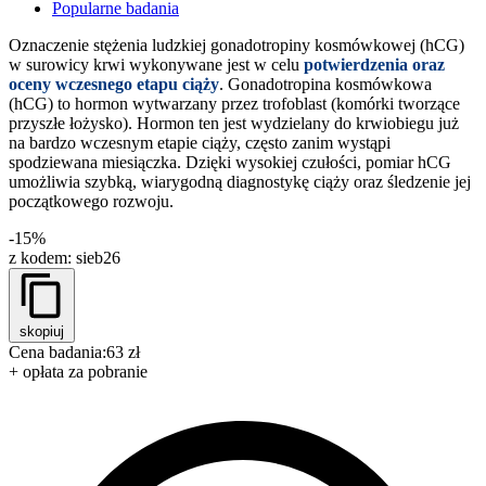
Popularne badania
Oznaczenie stężenia ludzkiej gonadotropiny kosmówkowej (hCG)
w surowicy krwi wykonywane jest w celu
potwierdzenia oraz
oceny wczesnego etapu ciąży
. Gonadotropina kosmówkowa
(hCG) to hormon wytwarzany przez trofoblast (komórki tworzące
przyszłe łożysko). Hormon ten jest wydzielany do krwiobiegu już
na bardzo wczesnym etapie ciąży, często zanim wystąpi
spodziewana miesiączka. Dzięki wysokiej czułości, pomiar hCG
umożliwia szybką, wiarygodną diagnostykę ciąży oraz śledzenie jej
początkowego rozwoju.
-15%
z kodem:
sieb26
skopiuj
Cena badania:
63 zł
+ opłata za pobranie