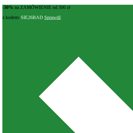
-30%
na ZAMÓWIENIE od 300 zł
z kodem:
SIE26BAD
Sprawdź