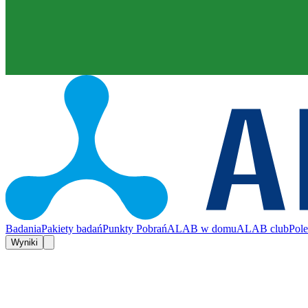
Badania
Pakiety badań
Punkty Pobrań
ALAB w domu
ALAB club
Pol
Wyniki