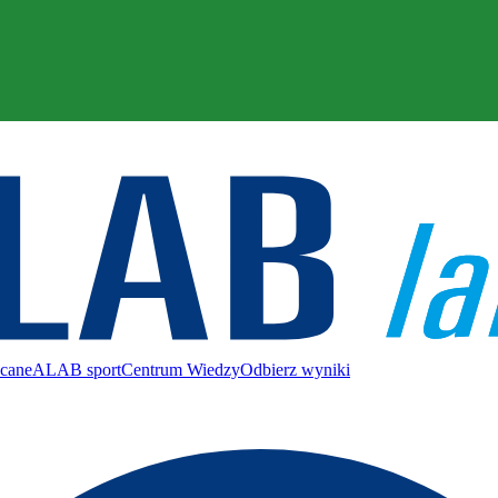
ecane
ALAB sport
Centrum Wiedzy
Odbierz wyniki