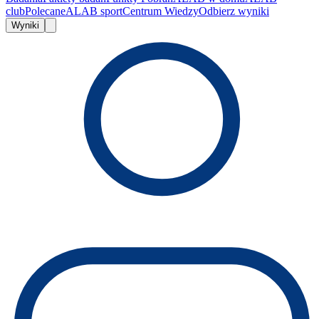
club
Polecane
ALAB sport
Centrum Wiedzy
Odbierz wyniki
Wyniki