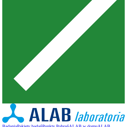
Badania
Pakiety badań
Punkty Pobrań
ALAB w domu
ALAB