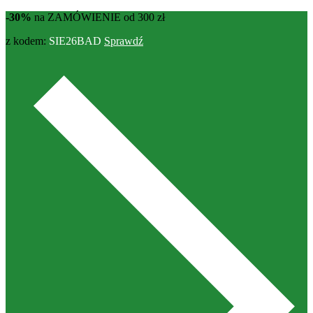
-30%
na ZAMÓWIENIE od 300 zł
z kodem:
SIE26BAD
Sprawdź