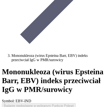
Mononukleoza (wirus Epsteina Barr, EBV) indeks
przeciwciał IgG w PMR/surowicy
Mononukleoza (wirus Epsteina
Barr, EBV) indeks przeciwciał
IgG w PMR/surowicy
Symbol: EBV-IND
Badanie niedostępne w wybranym Punkcie Pobrań