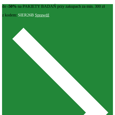
do
-50%
na PAKIETY BADAŃ przy zakupach za min. 300 zł
z kodem:
SIER26B
Sprawdź