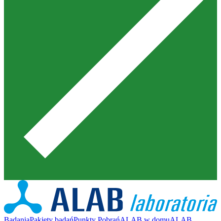
Badania
Pakiety badań
Punkty Pobrań
ALAB w domu
ALAB