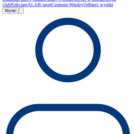
club
Polecane
ALAB sport
Centrum Wiedzy
Odbierz wyniki
Wyniki