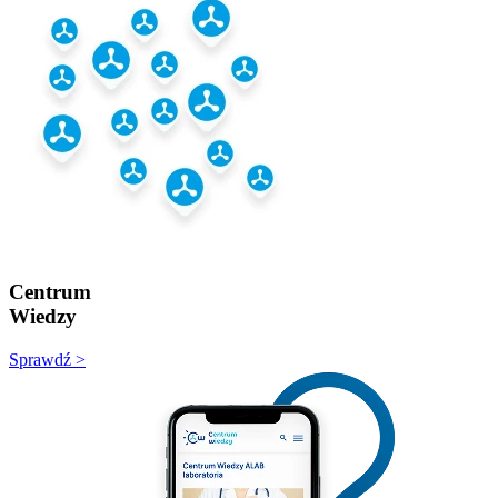
Centrum
Wiedzy
Sprawdź >