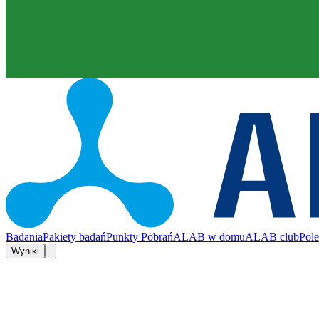
Badania
Pakiety badań
Punkty Pobrań
ALAB w domu
ALAB club
Pol
Wyniki