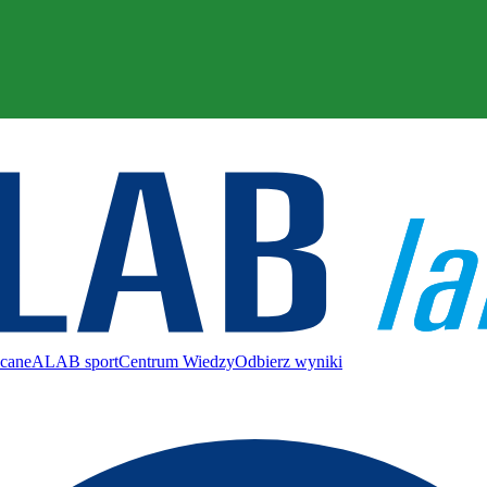
ecane
ALAB sport
Centrum Wiedzy
Odbierz wyniki