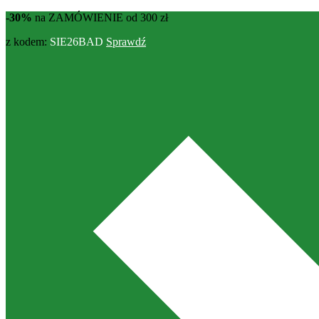
-30%
na ZAMÓWIENIE od 300 zł
z kodem:
SIE26BAD
Sprawdź