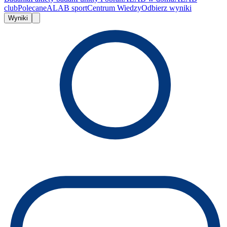
club
Polecane
ALAB sport
Centrum Wiedzy
Odbierz wyniki
Wyniki