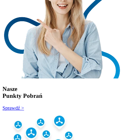
Nasze
Punkty Pobrań
Sprawdź >