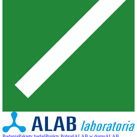
Badania
Pakiety badań
Punkty Pobrań
ALAB w domu
ALAB