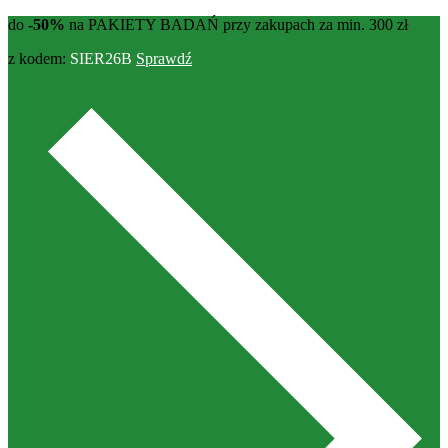
do
-50%
na PAKIETY BADAŃ przy zakupach za min. 300 zł
z kodem:
SIER26B
Sprawdź