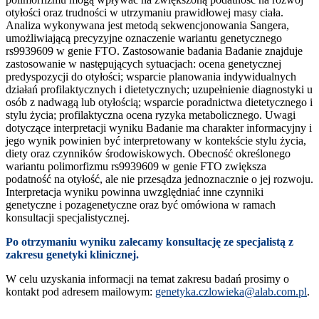
otyłości oraz trudności w utrzymaniu prawidłowej masy ciała.
Analiza wykonywana jest metodą sekwencjonowania Sangera,
umożliwiającą precyzyjne oznaczenie wariantu genetycznego
rs9939609 w genie FTO. Zastosowanie badania Badanie znajduje
zastosowanie w następujących sytuacjach: ocena genetycznej
predyspozycji do otyłości; wsparcie planowania indywidualnych
działań profilaktycznych i dietetycznych; uzupełnienie diagnostyki u
osób z nadwagą lub otyłością; wsparcie poradnictwa dietetycznego i
stylu życia; profilaktyczna ocena ryzyka metabolicznego. Uwagi
dotyczące interpretacji wyniku Badanie ma charakter informacyjny i
jego wynik powinien być interpretowany w kontekście stylu życia,
diety oraz czynników środowiskowych. Obecność określonego
wariantu polimorfizmu rs9939609 w genie FTO zwiększa
podatność na otyłość, ale nie przesądza jednoznacznie o jej rozwoju.
Interpretacja wyniku powinna uwzględniać inne czynniki
genetyczne i pozagenetyczne oraz być omówiona w ramach
konsultacji specjalistycznej.
Po otrzymaniu wyniku zalecamy konsultację ze specjalistą z
zakresu genetyki klinicznej.
W celu uzyskania informacji na temat zakresu badań prosimy o
kontakt pod adresem mailowym:
genetyka.czlowieka@alab.com.pl
.