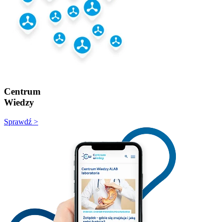
Centrum
Wiedzy
Sprawdź >