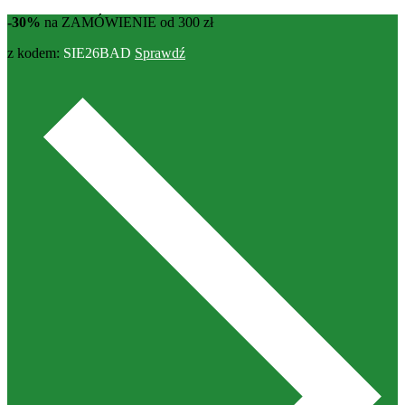
-30%
na ZAMÓWIENIE od 300 zł
z kodem:
SIE26BAD
Sprawdź