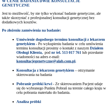
W CENIE BADANIA DWIE KONSULTACJE
GENETYCZNE
Jest to możliwość, by nie tylko wykonać badanie genetyczne, ale
także skorzystać z profesjonalnej konsultacji genetycznej bez
dodatkowych kosztów.
Po złożeniu zamówienia na badanie:
Umówienie dogodnego terminu konsultacji z lekarzem
genetykiem
- Po wykupieniu badania w celu umówienia
terminu konsultacji prosimy o kontakt z naszym
Działem
Obsługi Klienta,
pod
nr tel. 513 017 761
lub przesłanie
wiadomości na adres e-mail:
konsultacjegenetyczne@alab.com.pl
.
Konsultacja z lekarzem genetykiem
– otrzymanie
skierowania na badania
Pobranie próbki krwi
- Ze skierowaniem Pacjent udaje
się do wybranego Punktu Pobrań na terenie całego kraju w
celu pobrania materiału do badania.
Analiza próbki