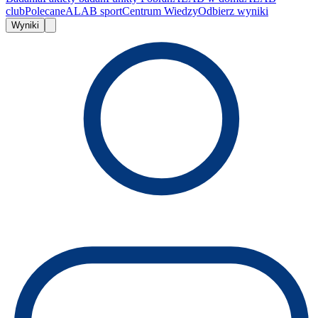
club
Polecane
ALAB sport
Centrum Wiedzy
Odbierz wyniki
Wyniki