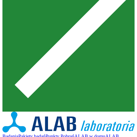
Badania
Pakiety badań
Punkty Pobrań
ALAB w domu
ALAB