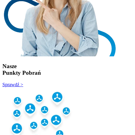
Nasze
Punkty Pobrań
Sprawdź >